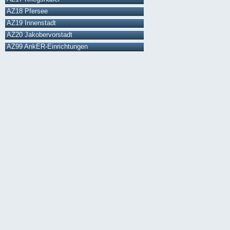
AZ18 Pfersee
AZ19 Innenstadt
AZ20 Jakobervorstadt
AZ99 AnkER-Einrichtungen