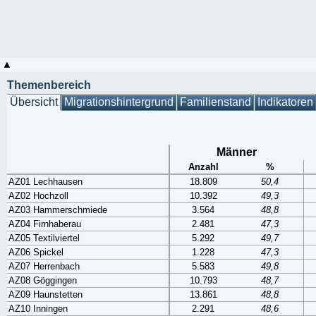
Themenbereich
Übersicht
Migrationshintergrund
Familienstand
Indikatoren
Männer
Anzahl
%
AZ01 Lechhausen
18.809
50,4
AZ02 Hochzoll
10.392
49,3
AZ03 Hammerschmiede
3.564
48,8
AZ04 Firnhaberau
2.481
47,3
AZ05 Textilviertel
5.292
49,7
AZ06 Spickel
1.228
47,3
AZ07 Herrenbach
5.583
49,8
AZ08 Göggingen
10.793
48,7
AZ09 Haunstetten
13.861
48,8
AZ10 Inningen
2.291
48,6