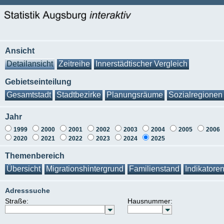
Ansicht
Detailansicht
Zeitreihe
Innerstädtischer Vergleich
Gebietseinteilung
Gesamtstadt
Stadtbezirke
Planungsräume
Sozialregionen
Jahr
1999
2000
2001
2002
2003
2004
2005
2006
2020
2021
2022
2023
2024
2025
Themenbereich
Übersicht
Migrationshintergrund
Familienstand
Indikatore
Adresssuche
Straße:
Hausnummer: