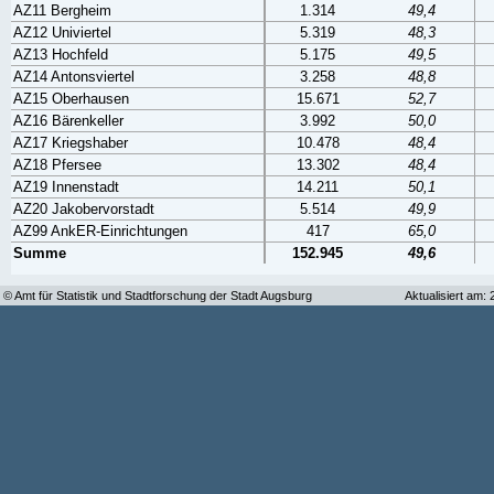
AZ11 Bergheim
1.314
49,4
AZ12 Univiertel
5.319
48,3
AZ13 Hochfeld
5.175
49,5
AZ14 Antonsviertel
3.258
48,8
AZ15 Oberhausen
15.671
52,7
AZ16 Bärenkeller
3.992
50,0
AZ17 Kriegshaber
10.478
48,4
AZ18 Pfersee
13.302
48,4
AZ19 Innenstadt
14.211
50,1
AZ20 Jakobervorstadt
5.514
49,9
AZ99 AnkER-Einrichtungen
417
65,0
Summe
152.945
49,6
© Amt für Statistik und Stadtforschung der Stadt Augsburg
Aktualisiert am: 