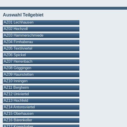
Auswahl Teilgebiet
AZ01 Lechhausen
AZ02 Hochzoll
AZ03 Hammerschmiede
AZ04 Firnhaberau
AZ05 Textilviertel
AZ06 Spickel
AZ07 Herrenbach
AZ08 Göggingen
AZ09 Haunstetten
AZ10 Inningen
AZ11 Bergheim
AZ12 Univiertel
AZ13 Hochfeld
AZ14 Antonsviertel
AZ15 Oberhausen
AZ16 Bärenkeller
AZ17 Kriegshaber