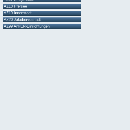
AZ18 Pfersee
AZ19 Innenstadt
AZ20 Jakobervorstadt
AZ99 AnkER-Einrichtungen