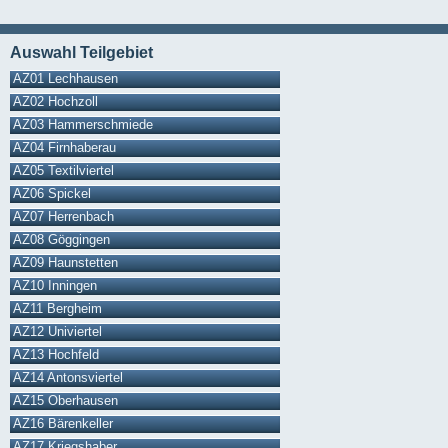
Auswahl Teilgebiet
AZ01 Lechhausen
AZ02 Hochzoll
AZ03 Hammerschmiede
AZ04 Firnhaberau
AZ05 Textilviertel
AZ06 Spickel
AZ07 Herrenbach
AZ08 Göggingen
AZ09 Haunstetten
AZ10 Inningen
AZ11 Bergheim
AZ12 Univiertel
AZ13 Hochfeld
AZ14 Antonsviertel
AZ15 Oberhausen
AZ16 Bärenkeller
AZ17 Kriegshaber