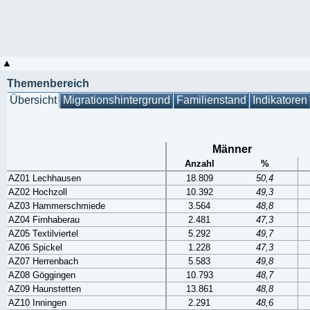
Themenbereich
Übersicht
Migrationshintergrund
Familienstand
Indikatoren
Männer
Anzahl
%
AZ01 Lechhausen
18.809
50,4
AZ02 Hochzoll
10.392
49,3
AZ03 Hammerschmiede
3.564
48,8
AZ04 Firnhaberau
2.481
47,3
AZ05 Textilviertel
5.292
49,7
AZ06 Spickel
1.228
47,3
AZ07 Herrenbach
5.583
49,8
AZ08 Göggingen
10.793
48,7
AZ09 Haunstetten
13.861
48,8
AZ10 Inningen
2.291
48,6