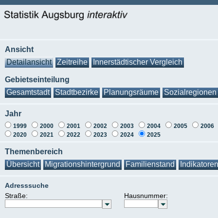
Ansicht
Detailansicht
Zeitreihe
Innerstädtischer Vergleich
Gebietseinteilung
Gesamtstadt
Stadtbezirke
Planungsräume
Sozialregionen
Jahr
1999
2000
2001
2002
2003
2004
2005
2006
2020
2021
2022
2023
2024
2025
Themenbereich
Übersicht
Migrationshintergrund
Familienstand
Indikatore
Adresssuche
Straße:
Hausnummer: