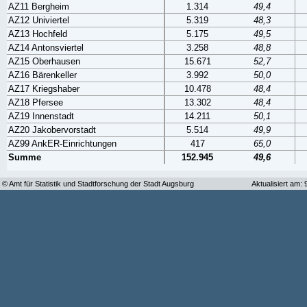
AZ11 Bergheim
1.314
49,4
AZ12 Univiertel
5.319
48,3
AZ13 Hochfeld
5.175
49,5
AZ14 Antonsviertel
3.258
48,8
AZ15 Oberhausen
15.671
52,7
AZ16 Bärenkeller
3.992
50,0
AZ17 Kriegshaber
10.478
48,4
AZ18 Pfersee
13.302
48,4
AZ19 Innenstadt
14.211
50,1
AZ20 Jakobervorstadt
5.514
49,9
AZ99 AnkER-Einrichtungen
417
65,0
Summe
152.945
49,6
© Amt für Statistik und Stadtforschung der Stadt Augsburg
Aktualisiert am: 