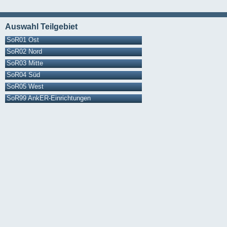
Auswahl Teilgebiet
SoR01 Ost
SoR02 Nord
SoR03 Mitte
SoR04 Süd
SoR05 West
SoR99 AnkER-Einrichtungen