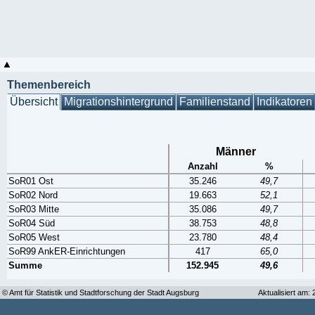
Themenbereich
Übersicht
Migrationshintergrund
Familienstand
Indikatoren
Männer
Anzahl
%
SoR01 Ost
35.246
49,7
SoR02 Nord
19.663
52,1
SoR03 Mitte
35.086
49,7
SoR04 Süd
38.753
48,8
SoR05 West
23.780
48,4
SoR99 AnkER-Einrichtungen
417
65,0
Summe
152.945
49,6
© Amt für Statistik und Stadtforschung der Stadt Augsburg
Aktualisiert am: 