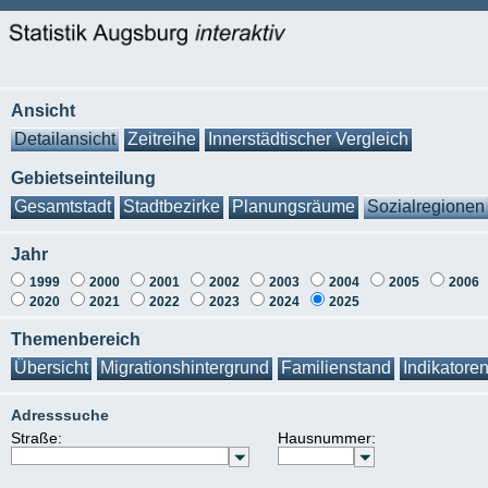
Ansicht
Detailansicht
Zeitreihe
Innerstädtischer Vergleich
Gebietseinteilung
Gesamtstadt
Stadtbezirke
Planungsräume
Sozialregionen
Jahr
1999
2000
2001
2002
2003
2004
2005
2006
2020
2021
2022
2023
2024
2025
Themenbereich
Übersicht
Migrationshintergrund
Familienstand
Indikatore
Adresssuche
Straße:
Hausnummer: