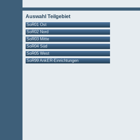
Auswahl Teilgebiet
SoR01 Ost
SoR02 Nord
SoR03 Mitte
SoR04 Süd
SoR05 West
SoR99 AnkER-Einrichtungen