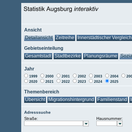
Ansicht
Detailansicht
Zeitreihe
Innerstädtischer Vergleich
Gebietseinteilung
Gesamtstadt
Stadtbezirke
Planungsräume
Sozia
Jahr
1999
2000
2001
2002
2003
2004
20
2020
2021
2022
2023
2024
2025
Themenbereich
Übersicht
Migrationshintergrund
Familienstand
Adresssuche
Straße:
Hausnummer: