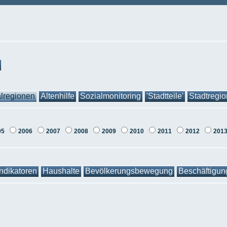
lregionen
Altenhilfe
Sozialmonitoring
'Stadtteile'
Stadtregi
05
2006
2007
2008
2009
2010
2011
2012
201
Indikatoren
Haushalte
Bevölkerungsbewegung
Beschäftigun