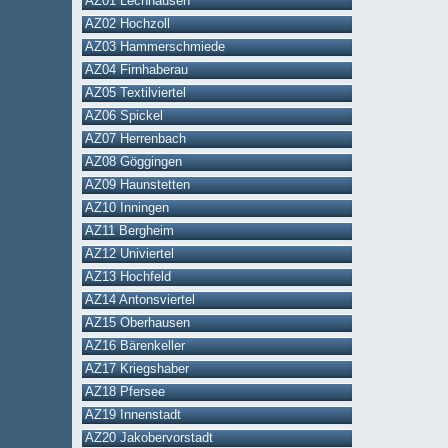
AZ01 Lechhausen
AZ02 Hochzoll
AZ03 Hammerschmiede
AZ04 Firnhaberau
AZ05 Textilviertel
AZ06 Spickel
AZ07 Herrenbach
AZ08 Göggingen
AZ09 Haunstetten
AZ10 Inningen
AZ11 Bergheim
AZ12 Univiertel
AZ13 Hochfeld
AZ14 Antonsviertel
AZ15 Oberhausen
AZ16 Bärenkeller
AZ17 Kriegshaber
AZ18 Pfersee
AZ19 Innenstadt
AZ20 Jakobervorstadt