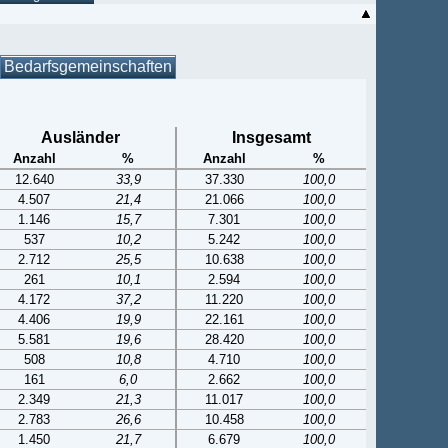
Bedarfsgemeinschaften
Ausländer
Insgesamt
Anzahl
%
Anzahl
%
12.640
33,9
37.330
100,0
4.507
21,4
21.066
100,0
1.146
15,7
7.301
100,0
537
10,2
5.242
100,0
2.712
25,5
10.638
100,0
261
10,1
2.594
100,0
4.172
37,2
11.220
100,0
4.406
19,9
22.161
100,0
5.581
19,6
28.420
100,0
508
10,8
4.710
100,0
161
6,0
2.662
100,0
2.349
21,3
11.017
100,0
2.783
26,6
10.458
100,0
1.450
21,7
6.679
100,0