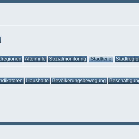
lregionen
Altenhilfe
Sozialmonitoring
'Stadtteile'
Stadtregi
Indikatoren
Haushalte
Bevölkerungsbewegung
Beschäftigun