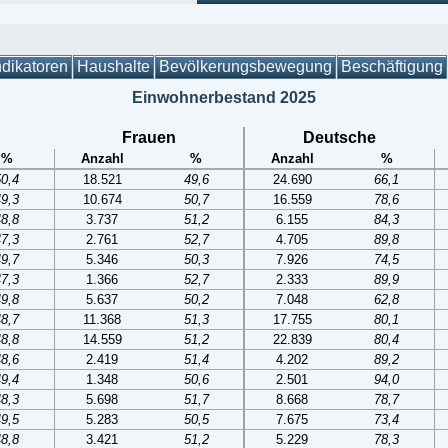
ndikatoren
Haushalte
Bevölkerungsbewegung
Beschäftigung
Einwohnerbestand 2025
Frauen
Deutsche
%
Anzahl
%
Anzahl
%
50,4
18.521
49,6
24.690
66,1
49,3
10.674
50,7
16.559
78,6
48,8
3.737
51,2
6.155
84,3
47,3
2.761
52,7
4.705
89,8
49,7
5.346
50,3
7.926
74,5
47,3
1.366
52,7
2.333
89,9
49,8
5.637
50,2
7.048
62,8
48,7
11.368
51,3
17.755
80,1
48,8
14.559
51,2
22.839
80,4
48,6
2.419
51,4
4.202
89,2
49,4
1.348
50,6
2.501
94,0
48,3
5.698
51,7
8.668
78,7
49,5
5.283
50,5
7.675
73,4
48,8
3.421
51,2
5.229
78,3