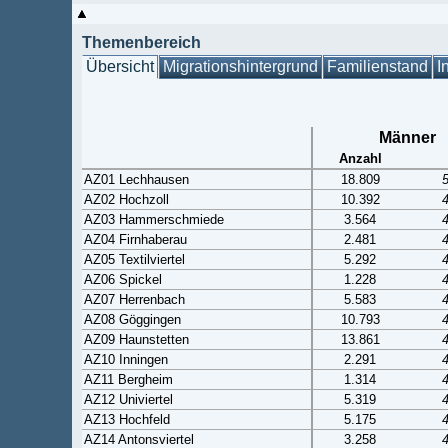
Themenbereich
Übersicht
Migrationshintergrund
Familienstand
I
Männer
Anzahl
AZ01 Lechhausen
18.809
AZ02 Hochzoll
10.392
AZ03 Hammerschmiede
3.564
AZ04 Firnhaberau
2.481
AZ05 Textilviertel
5.292
AZ06 Spickel
1.228
AZ07 Herrenbach
5.583
AZ08 Göggingen
10.793
AZ09 Haunstetten
13.861
AZ10 Inningen
2.291
AZ11 Bergheim
1.314
AZ12 Univiertel
5.319
AZ13 Hochfeld
5.175
AZ14 Antonsviertel
3.258