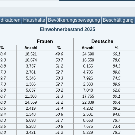
ndikatoren
Haushalte
Bevölkerungsbewegung
Beschäftigung
Einwohnerbestand 2025
Frauen
Deutsche
%
Anzahl
%
Anzahl
%
50,4
18.521
49,6
24.690
66,1
49,3
10.674
50,7
16.559
78,6
48,8
3.737
51,2
6.155
84,3
47,3
2.761
52,7
4.705
89,8
49,7
5.346
50,3
7.926
74,5
47,3
1.366
52,7
2.333
89,9
49,8
5.637
50,2
7.048
62,8
48,7
11.368
51,3
17.755
80,1
48,8
14.559
51,2
22.839
80,4
48,6
2.419
51,4
4.202
89,2
49,4
1.348
50,6
2.501
94,0
48,3
5.698
51,7
8.668
78,7
49,5
5.283
50,5
7.675
73,4
48,8
3.421
51,2
5.229
78,3