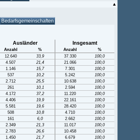
Bedarfsgemeinschaften
Ausländer
Insgesamt
Anzahl
%
Anzahl
%
12.640
33,9
37.330
100,0
4.507
21,4
21.066
100,0
1.146
15,7
7.301
100,0
537
10,2
5.242
100,0
2.712
25,5
10.638
100,0
261
10,1
2.594
100,0
4.172
37,2
11.220
100,0
4.406
19,9
22.161
100,0
5.581
19,6
28.420
100,0
508
10,8
4.710
100,0
161
6,0
2.662
100,0
2.349
21,3
11.017
100,0
2.783
26,6
10.458
100,0
1.450
21,7
6.679
100,0