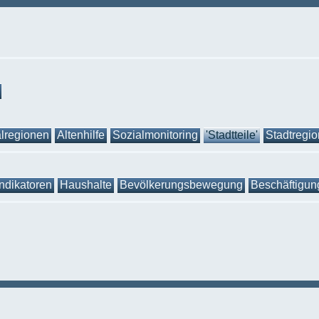
lregionen
Altenhilfe
Sozialmonitoring
'Stadtteile'
Stadtregi
Indikatoren
Haushalte
Bevölkerungsbewegung
Beschäftigun