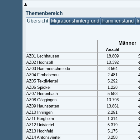
Themenbereich
Übersicht
Migrationshintergrund
Familienstand
I
Männer
Anzahl
AZ01 Lechhausen
18.809
AZ02 Hochzoll
10.392
AZ03 Hammerschmiede
3.564
AZ04 Firnhaberau
2.481
AZ05 Textilviertel
5.292
AZ06 Spickel
1.228
AZ07 Herrenbach
5.583
AZ08 Göggingen
10.793
AZ09 Haunstetten
13.861
AZ10 Inningen
2.291
AZ11 Bergheim
1.314
AZ12 Univiertel
5.319
AZ13 Hochfeld
5.175
AZ14 Antonsviertel
3.258