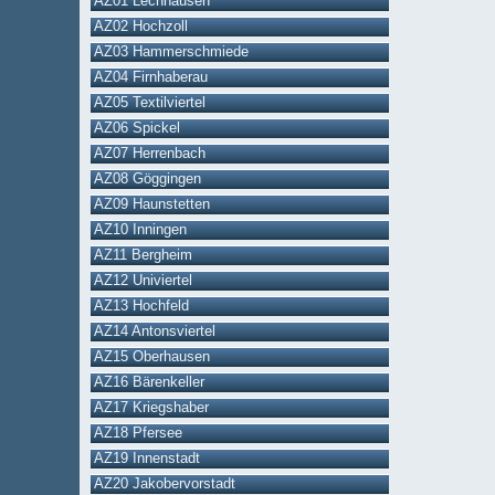
AZ01 Lechhausen
AZ02 Hochzoll
AZ03 Hammerschmiede
AZ04 Firnhaberau
AZ05 Textilviertel
AZ06 Spickel
AZ07 Herrenbach
AZ08 Göggingen
AZ09 Haunstetten
AZ10 Inningen
AZ11 Bergheim
AZ12 Univiertel
AZ13 Hochfeld
AZ14 Antonsviertel
AZ15 Oberhausen
AZ16 Bärenkeller
AZ17 Kriegshaber
AZ18 Pfersee
AZ19 Innenstadt
AZ20 Jakobervorstadt