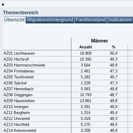
Themenbereich
Übersicht
Migrationshintergrund
Familienstand
Indikatoren
Männer
Anzahl
%
AZ01 Lechhausen
18.809
50,4
AZ02 Hochzoll
10.392
49,3
AZ03 Hammerschmiede
3.564
48,8
AZ04 Firnhaberau
2.481
47,3
AZ05 Textilviertel
5.292
49,7
AZ06 Spickel
1.228
47,3
AZ07 Herrenbach
5.583
49,8
AZ08 Göggingen
10.793
48,7
AZ09 Haunstetten
13.861
48,8
AZ10 Inningen
2.291
48,6
AZ11 Bergheim
1.314
49,4
AZ12 Univiertel
5.319
48,3
AZ13 Hochfeld
5.175
49,5
AZ14 Antonsviertel
3.258
48,8