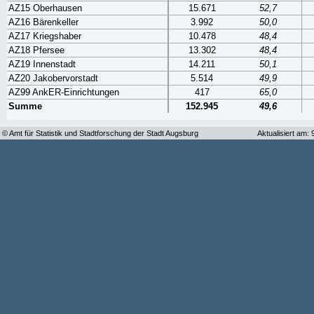
AZ15 Oberhausen
15.671
52,7
AZ16 Bärenkeller
3.992
50,0
AZ17 Kriegshaber
10.478
48,4
AZ18 Pfersee
13.302
48,4
AZ19 Innenstadt
14.211
50,1
AZ20 Jakobervorstadt
5.514
49,9
AZ99 AnkER-Einrichtungen
417
65,0
Summe
152.945
49,6
© Amt für Statistik und Stadtforschung der Stadt Augsburg
Aktualisiert am: 