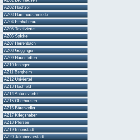
AZ01 Lechhausen
AZ02 Hochzoll
AZ03 Hammerschmiede
AZ04 Firnhaberau
AZ05 Textilviertel
AZ06 Spickel
AZ07 Herrenbach
AZ08 Göggingen
AZ09 Haunstetten
AZ10 Inningen
AZ11 Bergheim
AZ12 Univiertel
AZ13 Hochfeld
AZ14 Antonsviertel
AZ15 Oberhausen
AZ16 Bärenkeller
AZ17 Kriegshaber
AZ18 Pfersee
AZ19 Innenstadt
AZ20 Jakobervorstadt