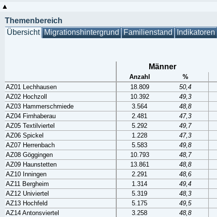
Themenbereich
Übersicht
Migrationshintergrund
Familienstand
Indikatoren
Männer
Anzahl
%
AZ01 Lechhausen
18.809
50,4
AZ02 Hochzoll
10.392
49,3
AZ03 Hammerschmiede
3.564
48,8
AZ04 Firnhaberau
2.481
47,3
AZ05 Textilviertel
5.292
49,7
AZ06 Spickel
1.228
47,3
AZ07 Herrenbach
5.583
49,8
AZ08 Göggingen
10.793
48,7
AZ09 Haunstetten
13.861
48,8
AZ10 Inningen
2.291
48,6
AZ11 Bergheim
1.314
49,4
AZ12 Univiertel
5.319
48,3
AZ13 Hochfeld
5.175
49,5
AZ14 Antonsviertel
3.258
48,8