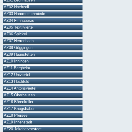
AZ01 Lechhausen
AZ02 Hochzoll
AZ03 Hammerschmiede
AZ04 Firnhaberau
AZ05 Textilviertel
AZ06 Spickel
AZ07 Herrenbach
AZ08 Göggingen
AZ09 Haunstetten
AZ10 Inningen
AZ11 Bergheim
AZ12 Univiertel
AZ13 Hochfeld
AZ14 Antonsviertel
AZ15 Oberhausen
AZ16 Bärenkeller
AZ17 Kriegshaber
AZ18 Pfersee
AZ19 Innenstadt
AZ20 Jakobervorstadt