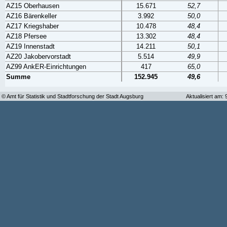
AZ15 Oberhausen
15.671
52,7
AZ16 Bärenkeller
3.992
50,0
AZ17 Kriegshaber
10.478
48,4
AZ18 Pfersee
13.302
48,4
AZ19 Innenstadt
14.211
50,1
AZ20 Jakobervorstadt
5.514
49,9
AZ99 AnkER-Einrichtungen
417
65,0
Summe
152.945
49,6
© Amt für Statistik und Stadtforschung der Stadt Augsburg
Aktualisiert am: 