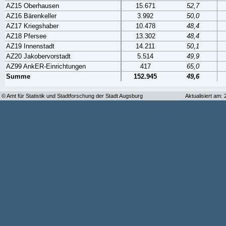
AZ15 Oberhausen
15.671
52,7
AZ16 Bärenkeller
3.992
50,0
AZ17 Kriegshaber
10.478
48,4
AZ18 Pfersee
13.302
48,4
AZ19 Innenstadt
14.211
50,1
AZ20 Jakobervorstadt
5.514
49,9
AZ99 AnkER-Einrichtungen
417
65,0
Summe
152.945
49,6
© Amt für Statistik und Stadtforschung der Stadt Augsburg
Aktualisiert am: 