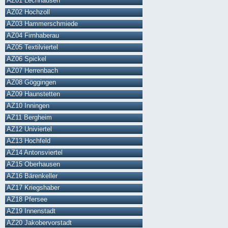
AZ01 Lechhausen
AZ02 Hochzoll
AZ03 Hammerschmiede
AZ04 Firnhaberau
AZ05 Textilviertel
AZ06 Spickel
AZ07 Herrenbach
AZ08 Göggingen
AZ09 Haunstetten
AZ10 Inningen
AZ11 Bergheim
AZ12 Univiertel
AZ13 Hochfeld
AZ14 Antonsviertel
AZ15 Oberhausen
AZ16 Bärenkeller
AZ17 Kriegshaber
AZ18 Pfersee
AZ19 Innenstadt
AZ20 Jakobervorstadt