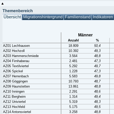
Themenbereich
Übersicht
Migrationshintergrund
Familienstand
Indikatoren
Männer
Anzahl
%
AZ01 Lechhausen
18.809
50,4
AZ02 Hochzoll
10.392
49,3
AZ03 Hammerschmiede
3.564
48,8
AZ04 Firnhaberau
2.481
47,3
AZ05 Textilviertel
5.292
49,7
AZ06 Spickel
1.228
47,3
AZ07 Herrenbach
5.583
49,8
AZ08 Göggingen
10.793
48,7
AZ09 Haunstetten
13.861
48,8
AZ10 Inningen
2.291
48,6
AZ11 Bergheim
1.314
49,4
AZ12 Univiertel
5.319
48,3
AZ13 Hochfeld
5.175
49,5
AZ14 Antonsviertel
3.258
48,8