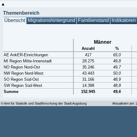
Themenbereich
Übersicht
Migrationshintergrund
Familienstand
Indikatoren
Männer
Anzahl
%
AE AnkER-Einrichtungen
417
65,0
MI Region Mitte-Innenstadt
28.275
49,8
NO Region Nord-Ost
35.246
49,7
NW Region Nord-West
43.443
50,0
SO Region Süd-Ost
31.166
48,9
SW Region Süd-West
14.398
48,8
Summe
152.945
49,6
© Amt für Statistik und Stadtforschung der Stadt Augsburg
Aktualisiert am: 