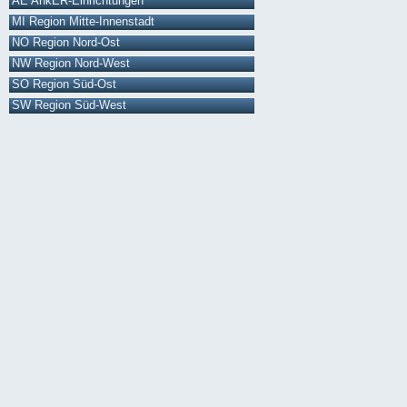
AE AnkER-Einrichtungen
MI Region Mitte-Innenstadt
NO Region Nord-Ost
NW Region Nord-West
SO Region Süd-Ost
SW Region Süd-West