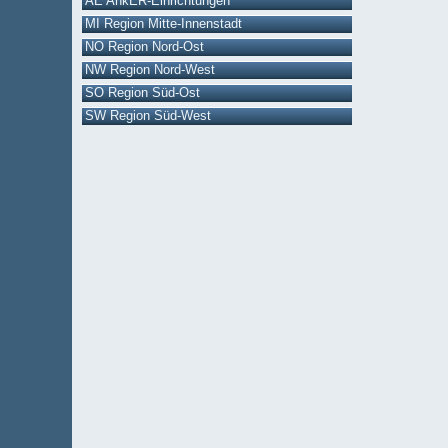
AE AnkER-Einrichtungen
MI Region Mitte-Innenstadt
NO Region Nord-Ost
NW Region Nord-West
SO Region Süd-Ost
SW Region Süd-West