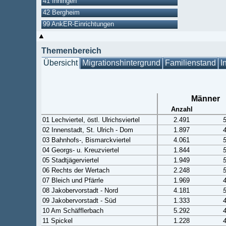
41 Inningen
42 Bergheim
99 AnkER-Einrichtungen
Themenbereich
Übersicht
Migrationshintergrund
Familienstand
I
Männer
Anzahl
01 Lechviertel, östl. Ulrichsviertel
2.491
02 Innenstadt, St. Ulrich - Dom
1.897
03 Bahnhofs-, Bismarckviertel
4.061
04 Georgs- u. Kreuzviertel
1.844
05 Stadtjägerviertel
1.949
06 Rechts der Wertach
2.248
07 Bleich und Pfärrle
1.969
08 Jakobervorstadt - Nord
4.181
09 Jakobervorstadt - Süd
1.333
10 Am Schäfflerbach
5.292
11 Spickel
1.228