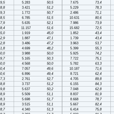
49,5
5.283
50,5
7.675
73,4
48,8
3.421
51,2
5.229
78,3
49,3
1.772
50,7
2.486
71,1
48,5
6.785
51,5
10.631
80,6
47,9
5.635
52,1
7.986
73,9
48,4
11.157
51,6
15.682
72,5
55,0
1.919
45,0
1.852
43,4
52,9
1.887
47,1
1.739
43,4
52,8
3.486
47,2
3.963
53,7
51,8
4.699
48,2
5.399
55,3
50,0
3.988
50,0
5.925
74,2
49,7
5.165
50,3
7.722
75,1
50,0
4.568
50,0
5.782
63,3
50,4
7.057
49,6
10.187
71,6
50,6
6.896
49,4
8.721
62,4
47,3
2.761
52,7
4.705
89,8
48,8
3.737
51,2
6.155
84,3
49,8
5.637
50,2
7.048
62,8
48,9
5.509
51,1
8.837
81,9
48,3
5.698
51,7
8.668
78,7
48,9
3.515
51,1
5.667
82,4
48,7
4.340
51,3
6.414
75,8