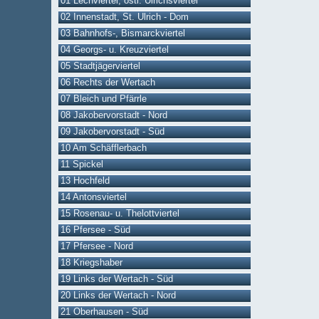
01 Lechviertel, östl. Ulrichsviertel
02 Innenstadt, St. Ulrich - Dom
03 Bahnhofs-, Bismarckviertel
04 Georgs- u. Kreuzviertel
05 Stadtjägerviertel
06 Rechts der Wertach
07 Bleich und Pfärrle
08 Jakobervorstadt - Nord
09 Jakobervorstadt - Süd
10 Am Schäfflerbach
11 Spickel
13 Hochfeld
14 Antonsviertel
15 Rosenau- u. Thelottviertel
16 Pfersee - Süd
17 Pfersee - Nord
18 Kriegshaber
19 Links der Wertach - Süd
20 Links der Wertach - Nord
21 Oberhausen - Süd