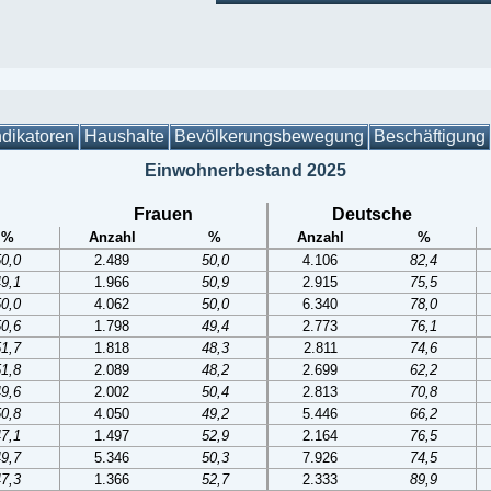
ndikatoren
Haushalte
Bevölkerungsbewegung
Beschäftigung
Einwohnerbestand 2025
Frauen
Deutsche
%
Anzahl
%
Anzahl
%
50,0
2.489
50,0
4.106
82,4
49,1
1.966
50,9
2.915
75,5
50,0
4.062
50,0
6.340
78,0
50,6
1.798
49,4
2.773
76,1
51,7
1.818
48,3
2.811
74,6
51,8
2.089
48,2
2.699
62,2
49,6
2.002
50,4
2.813
70,8
50,8
4.050
49,2
5.446
66,2
47,1
1.497
52,9
2.164
76,5
49,7
5.346
50,3
7.926
74,5
47,3
1.366
52,7
2.333
89,9