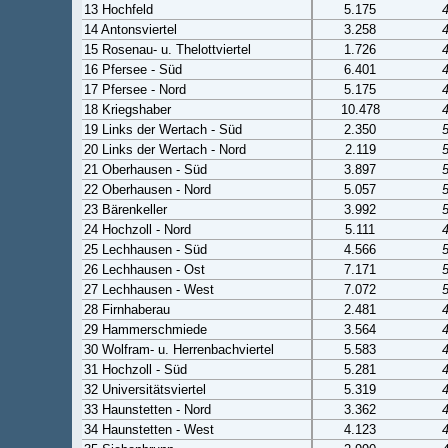
13 Hochfeld
5.175
14 Antonsviertel
3.258
15 Rosenau- u. Thelottviertel
1.726
16 Pfersee - Süd
6.401
17 Pfersee - Nord
5.175
18 Kriegshaber
10.478
19 Links der Wertach - Süd
2.350
20 Links der Wertach - Nord
2.119
21 Oberhausen - Süd
3.897
22 Oberhausen - Nord
5.057
23 Bärenkeller
3.992
24 Hochzoll - Nord
5.111
25 Lechhausen - Süd
4.566
26 Lechhausen - Ost
7.171
27 Lechhausen - West
7.072
28 Firnhaberau
2.481
29 Hammerschmiede
3.564
30 Wolfram- u. Herrenbachviertel
5.583
31 Hochzoll - Süd
5.281
32 Universitätsviertel
5.319
33 Haunstetten - Nord
3.362
34 Haunstetten - West
4.123