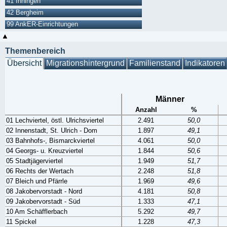
41 Inningen
42 Bergheim
99 AnkER-Einrichtungen
Themenbereich
Übersicht
Migrationshintergrund
Familienstand
Indikatoren
Männer
Anzahl
%
01 Lechviertel, östl. Ulrichsviertel
2.491
50,0
02 Innenstadt, St. Ulrich - Dom
1.897
49,1
03 Bahnhofs-, Bismarckviertel
4.061
50,0
04 Georgs- u. Kreuzviertel
1.844
50,6
05 Stadtjägerviertel
1.949
51,7
06 Rechts der Wertach
2.248
51,8
07 Bleich und Pfärrle
1.969
49,6
08 Jakobervorstadt - Nord
4.181
50,8
09 Jakobervorstadt - Süd
1.333
47,1
10 Am Schäfflerbach
5.292
49,7
11 Spickel
1.228
47,3