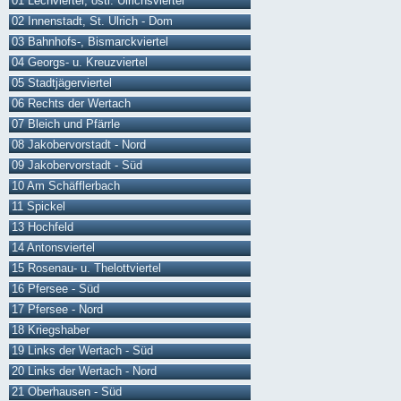
01 Lechviertel, östl. Ulrichsviertel
02 Innenstadt, St. Ulrich - Dom
03 Bahnhofs-, Bismarckviertel
04 Georgs- u. Kreuzviertel
05 Stadtjägerviertel
06 Rechts der Wertach
07 Bleich und Pfärrle
08 Jakobervorstadt - Nord
09 Jakobervorstadt - Süd
10 Am Schäfflerbach
11 Spickel
13 Hochfeld
14 Antonsviertel
15 Rosenau- u. Thelottviertel
16 Pfersee - Süd
17 Pfersee - Nord
18 Kriegshaber
19 Links der Wertach - Süd
20 Links der Wertach - Nord
21 Oberhausen - Süd