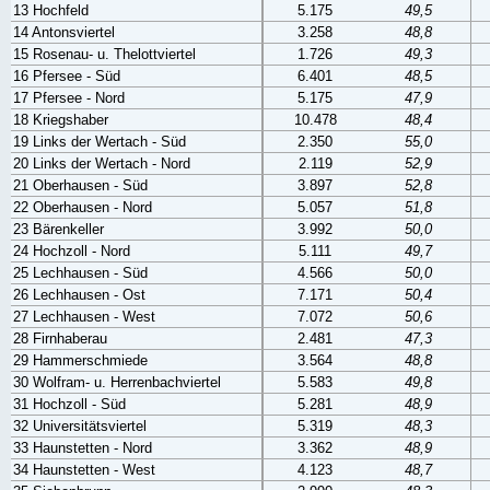
13 Hochfeld
5.175
49,5
14 Antonsviertel
3.258
48,8
15 Rosenau- u. Thelottviertel
1.726
49,3
16 Pfersee - Süd
6.401
48,5
17 Pfersee - Nord
5.175
47,9
18 Kriegshaber
10.478
48,4
19 Links der Wertach - Süd
2.350
55,0
20 Links der Wertach - Nord
2.119
52,9
21 Oberhausen - Süd
3.897
52,8
22 Oberhausen - Nord
5.057
51,8
23 Bärenkeller
3.992
50,0
24 Hochzoll - Nord
5.111
49,7
25 Lechhausen - Süd
4.566
50,0
26 Lechhausen - Ost
7.171
50,4
27 Lechhausen - West
7.072
50,6
28 Firnhaberau
2.481
47,3
29 Hammerschmiede
3.564
48,8
30 Wolfram- u. Herrenbachviertel
5.583
49,8
31 Hochzoll - Süd
5.281
48,9
32 Universitätsviertel
5.319
48,3
33 Haunstetten - Nord
3.362
48,9
34 Haunstetten - West
4.123
48,7