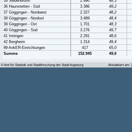
35 Siebenbrunn
2.990
48,3
36 Haunstetten - Süd
3.386
49,2
37 Göggingen - Nordwest
2.327
48,2
38 Göggingen - Nordost
3.489
48,4
39 Göggingen - Ost
1.701
48,3
40 Göggingen - Süd
3.276
49,7
41 Inningen
2.291
48,6
42 Bergheim
1.314
49,4
99 AnkER-Einrichtungen
417
65,0
Summe
152.945
49,6
© Amt für Statistik und Stadtforschung der Stadt Augsburg
Aktualisiert am: 