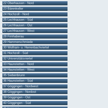
22 Oberhausen - Nord
23 Bärenkeller
24 Hochzoll - Nord
25 Lechhausen - Süd
26 Lechhausen - Ost
27 Lechhausen - West
28 Firnhaberau
29 Hammerschmiede
30 Wolfram- u. Herrenbachviertel
31 Hochzoll - Süd
32 Universitätsviertel
33 Haunstetten - Nord
34 Haunstetten - West
35 Siebenbrunn
36 Haunstetten - Süd
37 Göggingen - Nordwest
38 Göggingen - Nordost
39 Göggingen - Ost
40 Göggingen - Süd