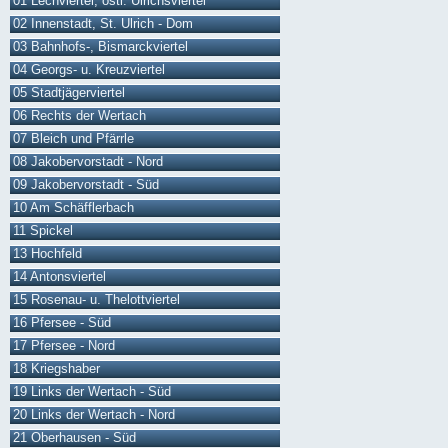
01 Lechviertel, östl. Ulrichsviertel
02 Innenstadt, St. Ulrich - Dom
03 Bahnhofs-, Bismarckviertel
04 Georgs- u. Kreuzviertel
05 Stadtjägerviertel
06 Rechts der Wertach
07 Bleich und Pfärrle
08 Jakobervorstadt - Nord
09 Jakobervorstadt - Süd
10 Am Schäfflerbach
11 Spickel
13 Hochfeld
14 Antonsviertel
15 Rosenau- u. Thelottviertel
16 Pfersee - Süd
17 Pfersee - Nord
18 Kriegshaber
19 Links der Wertach - Süd
20 Links der Wertach - Nord
21 Oberhausen - Süd