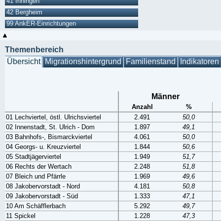
41 Inningen
42 Bergheim
99 AnkER-Einrichtungen
Themenbereich
Übersicht
Migrationshintergrund
Familienstand
Indikatoren
Männer
Anzahl
%
01 Lechviertel, östl. Ulrichsviertel
2.491
50,0
02 Innenstadt, St. Ulrich - Dom
1.897
49,1
03 Bahnhofs-, Bismarckviertel
4.061
50,0
04 Georgs- u. Kreuzviertel
1.844
50,6
05 Stadtjägerviertel
1.949
51,7
06 Rechts der Wertach
2.248
51,8
07 Bleich und Pfärrle
1.969
49,6
08 Jakobervorstadt - Nord
4.181
50,8
09 Jakobervorstadt - Süd
1.333
47,1
10 Am Schäfflerbach
5.292
49,7
11 Spickel
1.228
47,3