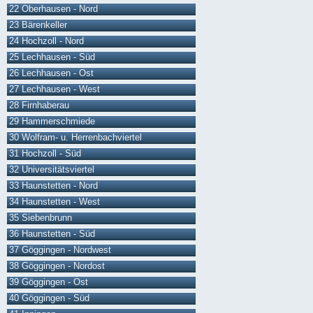
22 Oberhausen - Nord
23 Bärenkeller
24 Hochzoll - Nord
25 Lechhausen - Süd
26 Lechhausen - Ost
27 Lechhausen - West
28 Firnhaberau
29 Hammerschmiede
30 Wolfram- u. Herrenbachviertel
31 Hochzoll - Süd
32 Universitätsviertel
33 Haunstetten - Nord
34 Haunstetten - West
35 Siebenbrunn
36 Haunstetten - Süd
37 Göggingen - Nordwest
38 Göggingen - Nordost
39 Göggingen - Ost
40 Göggingen - Süd