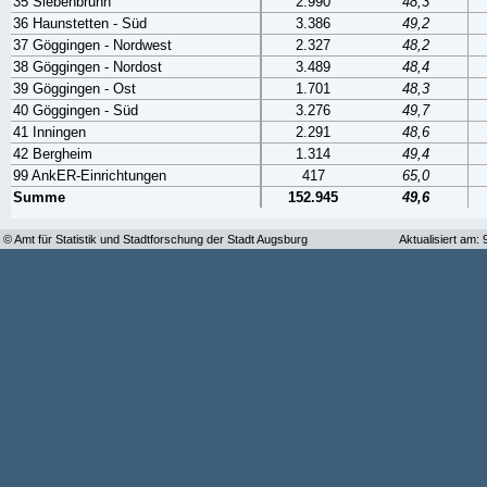
35 Siebenbrunn
2.990
48,3
36 Haunstetten - Süd
3.386
49,2
37 Göggingen - Nordwest
2.327
48,2
38 Göggingen - Nordost
3.489
48,4
39 Göggingen - Ost
1.701
48,3
40 Göggingen - Süd
3.276
49,7
41 Inningen
2.291
48,6
42 Bergheim
1.314
49,4
99 AnkER-Einrichtungen
417
65,0
Summe
152.945
49,6
© Amt für Statistik und Stadtforschung der Stadt Augsburg
Aktualisiert am: 