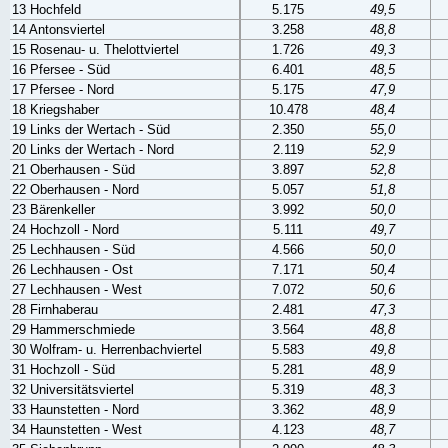
13 Hochfeld
5.175
49,5
14 Antonsviertel
3.258
48,8
15 Rosenau- u. Thelottviertel
1.726
49,3
16 Pfersee - Süd
6.401
48,5
17 Pfersee - Nord
5.175
47,9
18 Kriegshaber
10.478
48,4
19 Links der Wertach - Süd
2.350
55,0
20 Links der Wertach - Nord
2.119
52,9
21 Oberhausen - Süd
3.897
52,8
22 Oberhausen - Nord
5.057
51,8
23 Bärenkeller
3.992
50,0
24 Hochzoll - Nord
5.111
49,7
25 Lechhausen - Süd
4.566
50,0
26 Lechhausen - Ost
7.171
50,4
27 Lechhausen - West
7.072
50,6
28 Firnhaberau
2.481
47,3
29 Hammerschmiede
3.564
48,8
30 Wolfram- u. Herrenbachviertel
5.583
49,8
31 Hochzoll - Süd
5.281
48,9
32 Universitätsviertel
5.319
48,3
33 Haunstetten - Nord
3.362
48,9
34 Haunstetten - West
4.123
48,7