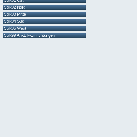
SoR01 Ost
SoR02 Nord
SoR03 Mitte
SoR04 Süd
SoR05 West
SoR99 AnkER-Einrichtungen