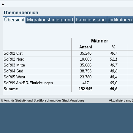
Themenbereich
Übersicht
Migrationshintergrund
Familienstand
Indikatoren
Männer
Anzahl
%
SoR01 Ost
35.246
49,7
SoR02 Nord
19.663
52,1
SoR03 Mitte
35.086
49,7
SoR04 Süd
38.753
48,8
SoR05 West
23.780
48,4
SoR99 AnkER-Einrichtungen
417
65,0
Summe
152.945
49,6
© Amt für Statistik und Stadtforschung der Stadt Augsburg
Aktualisiert am: 