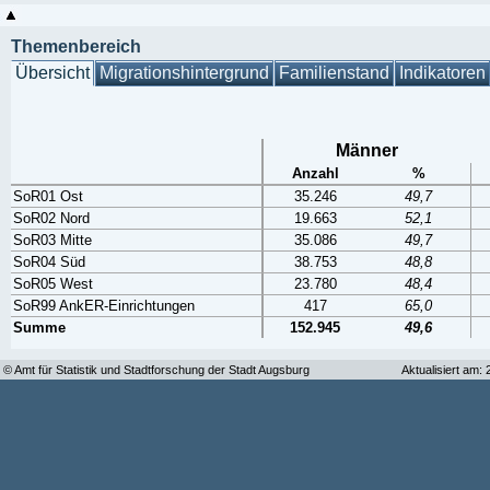
Themenbereich
Übersicht
Migrationshintergrund
Familienstand
Indikatoren
Männer
Anzahl
%
SoR01 Ost
35.246
49,7
SoR02 Nord
19.663
52,1
SoR03 Mitte
35.086
49,7
SoR04 Süd
38.753
48,8
SoR05 West
23.780
48,4
SoR99 AnkER-Einrichtungen
417
65,0
Summe
152.945
49,6
© Amt für Statistik und Stadtforschung der Stadt Augsburg
Aktualisiert am: 