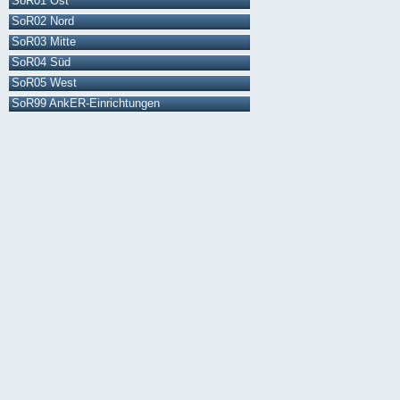
SoR01 Ost
SoR02 Nord
SoR03 Mitte
SoR04 Süd
SoR05 West
SoR99 AnkER-Einrichtungen