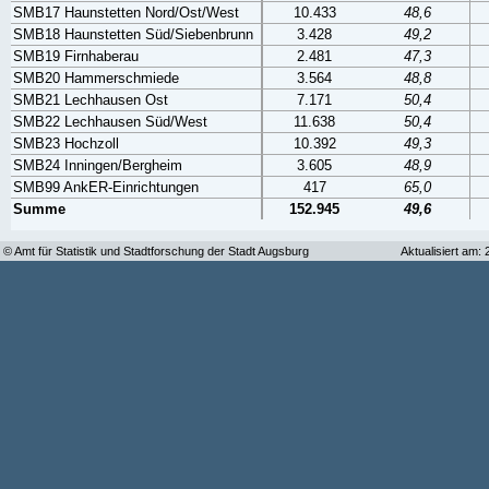
SMB17 Haunstetten Nord/Ost/West
10.433
48,6
SMB18 Haunstetten Süd/Siebenbrunn
3.428
49,2
SMB19 Firnhaberau
2.481
47,3
SMB20 Hammerschmiede
3.564
48,8
SMB21 Lechhausen Ost
7.171
50,4
SMB22 Lechhausen Süd/West
11.638
50,4
SMB23 Hochzoll
10.392
49,3
SMB24 Inningen/Bergheim
3.605
48,9
SMB99 AnkER-Einrichtungen
417
65,0
Summe
152.945
49,6
© Amt für Statistik und Stadtforschung der Stadt Augsburg
Aktualisiert am: 