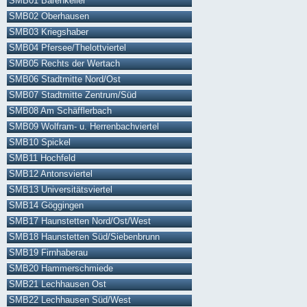
SMB01 Bärenkeller
SMB02 Oberhausen
SMB03 Kriegshaber
SMB04 Pfersee/Thelottviertel
SMB05 Rechts der Wertach
SMB06 Stadtmitte Nord/Ost
SMB07 Stadtmitte Zentrum/Süd
SMB08 Am Schäfflerbach
SMB09 Wolfram- u. Herrenbachviertel
SMB10 Spickel
SMB11 Hochfeld
SMB12 Antonsviertel
SMB13 Universitätsviertel
SMB14 Göggingen
SMB17 Haunstetten Nord/Ost/West
SMB18 Haunstetten Süd/Siebenbrunn
SMB19 Firnhaberau
SMB20 Hammerschmiede
SMB21 Lechhausen Ost
SMB22 Lechhausen Süd/West