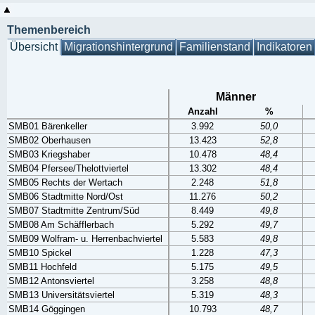
Themenbereich
Übersicht
Migrationshintergrund
Familienstand
Indikatoren
Männer
Anzahl
%
SMB01 Bärenkeller
3.992
50,0
SMB02 Oberhausen
13.423
52,8
SMB03 Kriegshaber
10.478
48,4
SMB04 Pfersee/Thelottviertel
13.302
48,4
SMB05 Rechts der Wertach
2.248
51,8
SMB06 Stadtmitte Nord/Ost
11.276
50,2
SMB07 Stadtmitte Zentrum/Süd
8.449
49,8
SMB08 Am Schäfflerbach
5.292
49,7
SMB09 Wolfram- u. Herrenbachviertel
5.583
49,8
SMB10 Spickel
1.228
47,3
SMB11 Hochfeld
5.175
49,5
SMB12 Antonsviertel
3.258
48,8
SMB13 Universitätsviertel
5.319
48,3
SMB14 Göggingen
10.793
48,7