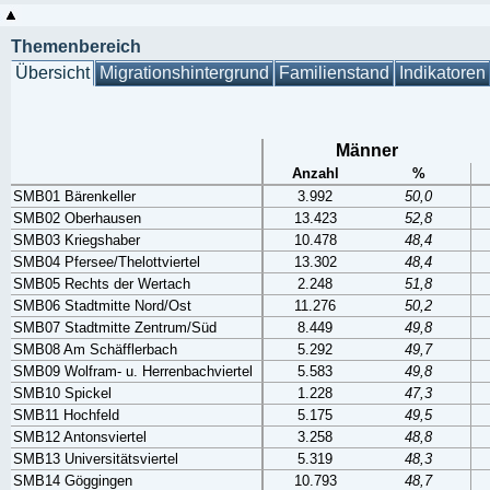
Themenbereich
Übersicht
Migrationshintergrund
Familienstand
Indikatoren
Männer
Anzahl
%
SMB01 Bärenkeller
3.992
50,0
SMB02 Oberhausen
13.423
52,8
SMB03 Kriegshaber
10.478
48,4
SMB04 Pfersee/Thelottviertel
13.302
48,4
SMB05 Rechts der Wertach
2.248
51,8
SMB06 Stadtmitte Nord/Ost
11.276
50,2
SMB07 Stadtmitte Zentrum/Süd
8.449
49,8
SMB08 Am Schäfflerbach
5.292
49,7
SMB09 Wolfram- u. Herrenbachviertel
5.583
49,8
SMB10 Spickel
1.228
47,3
SMB11 Hochfeld
5.175
49,5
SMB12 Antonsviertel
3.258
48,8
SMB13 Universitätsviertel
5.319
48,3
SMB14 Göggingen
10.793
48,7