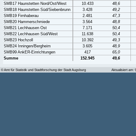
SMB17 Haunstetten Nord/Ost/West
10.433
48,6
SMB18 Haunstetten Süd/Siebenbrunn
3.428
49,2
SMB19 Firnhaberau
2.481
47,3
SMB20 Hammerschmiede
3.564
48,8
SMB21 Lechhausen Ost
7.171
50,4
SMB22 Lechhausen Süd/West
11.638
50,4
SMB23 Hochzoll
10.392
49,3
SMB24 Inningen/Bergheim
3.605
48,9
SMB99 AnkER-Einrichtungen
417
65,0
Summe
152.945
49,6
© Amt für Statistik und Stadtforschung der Stadt Augsburg
Aktualisiert am: 