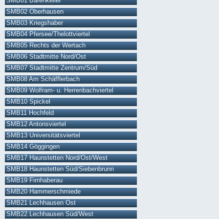
SMB01 Bärenkeller
SMB02 Oberhausen
SMB03 Kriegshaber
SMB04 Pfersee/Thelottviertel
SMB05 Rechts der Wertach
SMB06 Stadtmitte Nord/Ost
SMB07 Stadtmitte Zentrum/Süd
SMB08 Am Schäfflerbach
SMB09 Wolfram- u. Herrenbachviertel
SMB10 Spickel
SMB11 Hochfeld
SMB12 Antonsviertel
SMB13 Universitätsviertel
SMB14 Göggingen
SMB17 Haunstetten Nord/Ost/West
SMB18 Haunstetten Süd/Siebenbrunn
SMB19 Firnhaberau
SMB20 Hammerschmiede
SMB21 Lechhausen Ost
SMB22 Lechhausen Süd/West