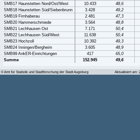
SMB17 Haunstetten Nord/Ost/West
10.433
48,6
SMB18 Haunstetten Süd/Siebenbrunn
3.428
49,2
SMB19 Firnhaberau
2.481
47,3
SMB20 Hammerschmiede
3.564
48,8
SMB21 Lechhausen Ost
7.171
50,4
SMB22 Lechhausen Süd/West
11.638
50,4
SMB23 Hochzoll
10.392
49,3
SMB24 Inningen/Bergheim
3.605
48,9
SMB99 AnkER-Einrichtungen
417
65,0
Summe
152.945
49,6
© Amt für Statistik und Stadtforschung der Stadt Augsburg
Aktualisiert am: 