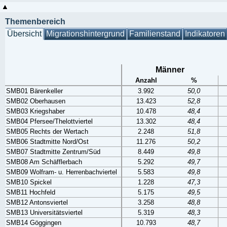
Themenbereich
Übersicht
Migrationshintergrund
Familienstand
Indikatoren
Männer
Anzahl
%
SMB01 Bärenkeller
3.992
50,0
SMB02 Oberhausen
13.423
52,8
SMB03 Kriegshaber
10.478
48,4
SMB04 Pfersee/Thelottviertel
13.302
48,4
SMB05 Rechts der Wertach
2.248
51,8
SMB06 Stadtmitte Nord/Ost
11.276
50,2
SMB07 Stadtmitte Zentrum/Süd
8.449
49,8
SMB08 Am Schäfflerbach
5.292
49,7
SMB09 Wolfram- u. Herrenbachviertel
5.583
49,8
SMB10 Spickel
1.228
47,3
SMB11 Hochfeld
5.175
49,5
SMB12 Antonsviertel
3.258
48,8
SMB13 Universitätsviertel
5.319
48,3
SMB14 Göggingen
10.793
48,7