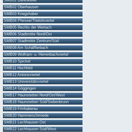
SMB01 Bärenkeller
SMB02 Oberhausen
SMB03 Kriegshaber
SMB04 Pfersee/Thelottviertel
SMB05 Rechts der Wertach
SMB06 Stadtmitte Nord/Ost
SMB07 Stadtmitte Zentrum/Süd
SMB08 Am Schäfflerbach
SMB09 Wolfram- u. Herrenbachviertel
SMB10 Spickel
SMB11 Hochfeld
SMB12 Antonsviertel
SMB13 Universitätsviertel
SMB14 Göggingen
SMB17 Haunstetten Nord/Ost/West
SMB18 Haunstetten Süd/Siebenbrunn
SMB19 Firnhaberau
SMB20 Hammerschmiede
SMB21 Lechhausen Ost
SMB22 Lechhausen Süd/West