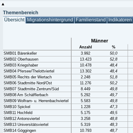
Themenbereich
Übersicht
Migrationshintergrund
Familienstand
Indikatoren
Männer
Anzahl
%
SMB01 Bärenkeller
3.992
50,0
SMB02 Oberhausen
13.423
52,8
SMB03 Kriegshaber
10.478
48,4
SMB04 Pfersee/Thelottviertel
13.302
48,4
SMB05 Rechts der Wertach
2.248
51,8
SMB06 Stadtmitte Nord/Ost
11.276
50,2
SMB07 Stadtmitte Zentrum/Süd
8.449
49,8
SMB08 Am Schäfflerbach
5.292
49,7
SMB09 Wolfram- u. Herrenbachviertel
5.583
49,8
SMB10 Spickel
1.228
47,3
SMB11 Hochfeld
5.175
49,5
SMB12 Antonsviertel
3.258
48,8
SMB13 Universitätsviertel
5.319
48,3
SMB14 Göggingen
10.793
48,7