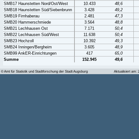
SMB17 Haunstetten Nord/Ost/West
10.433
48,6
SMB18 Haunstetten Süd/Siebenbrunn
3.428
49,2
SMB19 Firnhaberau
2.481
47,3
SMB20 Hammerschmiede
3.564
48,8
SMB21 Lechhausen Ost
7.171
50,4
SMB22 Lechhausen Süd/West
11.638
50,4
SMB23 Hochzoll
10.392
49,3
SMB24 Inningen/Bergheim
3.605
48,9
SMB99 AnkER-Einrichtungen
417
65,0
Summe
152.945
49,6
© Amt für Statistik und Stadtforschung der Stadt Augsburg
Aktualisiert am: 