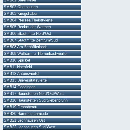
SMB01 Bärenkeller
SMB02 Oberhausen
SMB03 Kriegshaber
SMB04 Pfersee/Thelottviertel
SMB05 Rechts der Wertach
SMB06 Stadtmitte Nord/Ost
SMB07 Stadtmitte Zentrum/Süd
SMB08 Am Schäfflerbach
SMB09 Wolfram- u. Herrenbachviertel
SMB10 Spickel
SMB11 Hochfeld
SMB12 Antonsviertel
SMB13 Universitätsviertel
SMB14 Göggingen
SMB17 Haunstetten Nord/Ost/West
SMB18 Haunstetten Süd/Siebenbrunn
SMB19 Firnhaberau
SMB20 Hammerschmiede
SMB21 Lechhausen Ost
SMB22 Lechhausen Süd/West