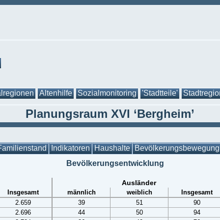
lregionen
Altenhilfe
Sozialmonitoring
'Stadtteile'
Stadtregi
Planungsraum XVI ‘Bergheim’
Familienstand
Indikatoren
Haushalte
Bevölkerungsbewegung
Bevölkerungsentwicklung
Ausländer
Insgesamt
männlich
weiblich
Insgesamt
2.659
39
51
90
2.696
44
50
94