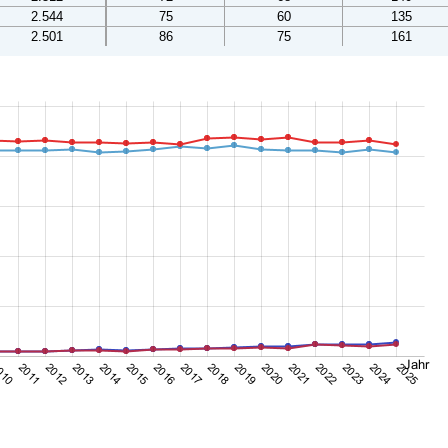
2.544
75
60
135
2.501
86
75
161