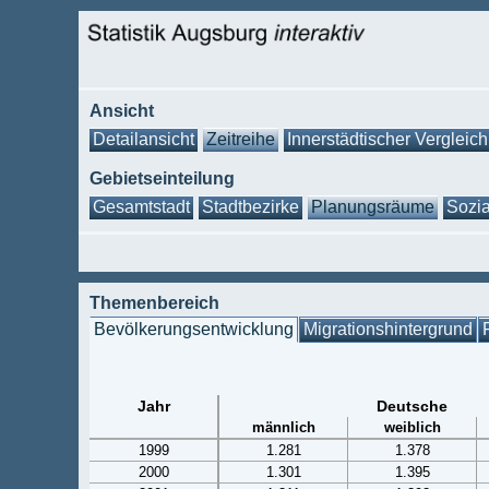
Ansicht
Detailansicht
Zeitreihe
Innerstädtischer Vergleich
Gebietseinteilung
Gesamtstadt
Stadtbezirke
Planungsräume
Sozia
Themenbereich
Bevölkerungsentwicklung
Migrationshintergrund
Jahr
Deutsche
männlich
weiblich
1999
1.281
1.378
2000
1.301
1.395