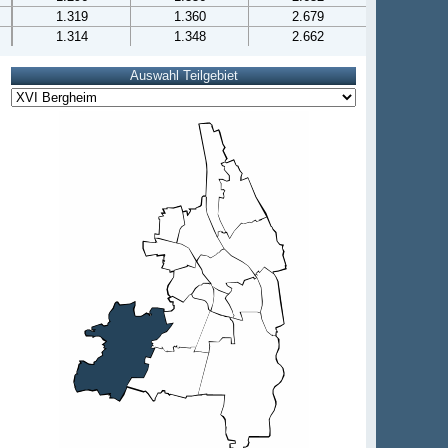
1.319
1.360
2.679
1.314
1.348
2.662