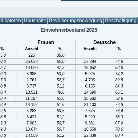
ndikatoren
Haushalte
Bevölkerungsbewegung
Beschäftigung
Einwohnerbestand 2025
Frauen
Deutsche
%
Anzahl
%
Anzahl
%
65,0
225
35,0
.
.
50,0
25.028
50,0
37.294
74,5
52,7
14.080
47,3
15.652
52,6
50,0
3.988
50,0
5.925
74,2
47,3
2.761
52,7
4.705
89,8
48,8
3.737
51,2
6.155
84,3
50,4
18.521
49,6
24.690
66,1
48,4
11.157
51,6
15.682
72,5
48,4
14.192
51,6
21.103
76,8
49,5
5.283
50,5
7.675
73,4
48,8
3.421
51,2
5.229
78,3
49,3
7.003
50,7
9.381
67,9
49,3
10.674
50,7
16.559
78,6
48,8
14.559
51,2
22.839
80,4