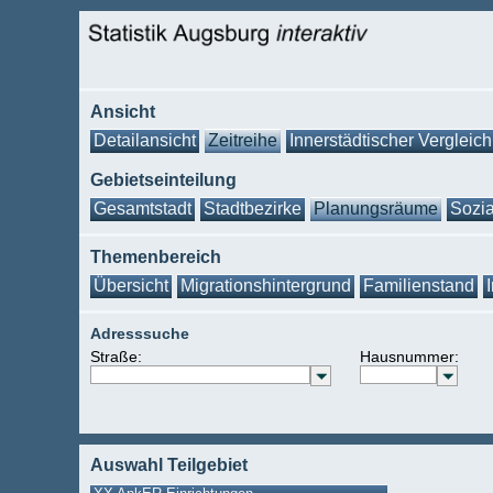
Ansicht
Detailansicht
Zeitreihe
Innerstädtischer Vergleich
Gebietseinteilung
Gesamtstadt
Stadtbezirke
Planungsräume
Sozia
Themenbereich
Übersicht
Migrationshintergrund
Familienstand
Adresssuche
Straße:
Hausnummer:
Auswahl Teilgebiet