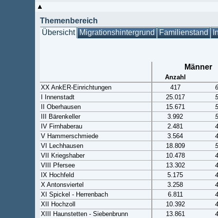
Themenbereich
Übersicht
Migrationshintergrund
Familienstand
I
Männer
Anzahl
XX AnkER-Einrichtungen
417
I Innenstadt
25.017
II Oberhausen
15.671
III Bärenkeller
3.992
IV Firnhaberau
2.481
V Hammerschmiede
3.564
VI Lechhausen
18.809
VII Kriegshaber
10.478
VIII Pfersee
13.302
IX Hochfeld
5.175
X Antonsviertel
3.258
XI Spickel - Herrenbach
6.811
XII Hochzoll
10.392
XIII Haunstetten - Siebenbrunn
13.861