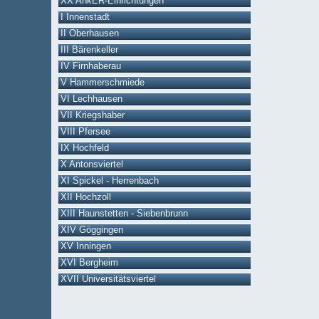
XX AnkER-Einrichtungen
I Innenstadt
II Oberhausen
III Bärenkeller
IV Firnhaberau
V Hammerschmiede
VI Lechhausen
VII Kriegshaber
VIII Pfersee
IX Hochfeld
X Antonsviertel
XI Spickel - Herrenbach
XII Hochzoll
XIII Haunstetten - Siebenbrunn
XIV Göggingen
XV Inningen
XVI Bergheim
XVII Universitätsviertel