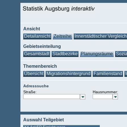
Ansicht
Detailansicht
Zeitreihe
Innerstädtischer Vergleich
Gebietseinteilung
Gesamtstadt
Stadtbezirke
Planungsräume
Sozia
Themenbereich
Übersicht
Migrationshintergrund
Familienstand
Adresssuche
Straße:
Hausnummer:
Auswahl Teilgebiet