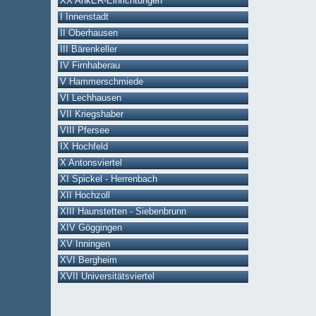
XX AnkER-Einrichtungen
I Innenstadt
II Oberhausen
III Bärenkeller
IV Firnhaberau
V Hammerschmiede
VI Lechhausen
VII Kriegshaber
VIII Pfersee
IX Hochfeld
X Antonsviertel
XI Spickel - Herrenbach
XII Hochzoll
XIII Haunstetten - Siebenbrunn
XIV Göggingen
XV Inningen
XVI Bergheim
XVII Universitätsviertel