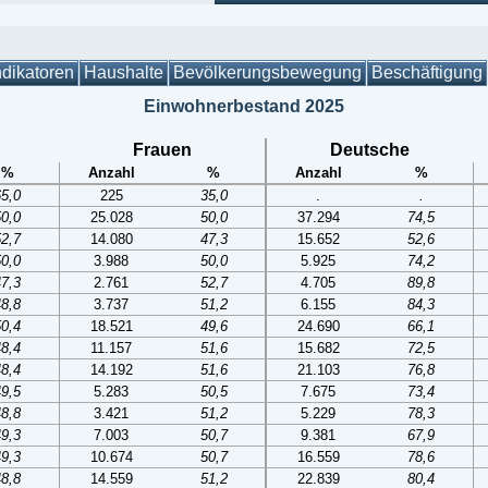
ndikatoren
Haushalte
Bevölkerungsbewegung
Beschäftigung
Einwohnerbestand 2025
Frauen
Deutsche
%
Anzahl
%
Anzahl
%
65,0
225
35,0
.
.
50,0
25.028
50,0
37.294
74,5
52,7
14.080
47,3
15.652
52,6
50,0
3.988
50,0
5.925
74,2
47,3
2.761
52,7
4.705
89,8
48,8
3.737
51,2
6.155
84,3
50,4
18.521
49,6
24.690
66,1
48,4
11.157
51,6
15.682
72,5
48,4
14.192
51,6
21.103
76,8
49,5
5.283
50,5
7.675
73,4
48,8
3.421
51,2
5.229
78,3
49,3
7.003
50,7
9.381
67,9
49,3
10.674
50,7
16.559
78,6
48,8
14.559
51,2
22.839
80,4