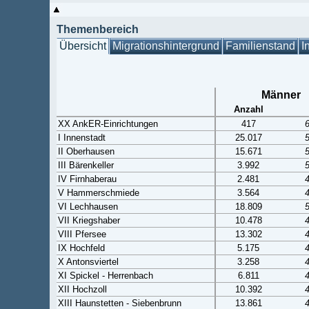
Themenbereich
Übersicht
Migrationshintergrund
Familienstand
I
Männer
Anzahl
XX AnkER-Einrichtungen
417
I Innenstadt
25.017
II Oberhausen
15.671
III Bärenkeller
3.992
IV Firnhaberau
2.481
V Hammerschmiede
3.564
VI Lechhausen
18.809
VII Kriegshaber
10.478
VIII Pfersee
13.302
IX Hochfeld
5.175
X Antonsviertel
3.258
XI Spickel - Herrenbach
6.811
XII Hochzoll
10.392
XIII Haunstetten - Siebenbrunn
13.861