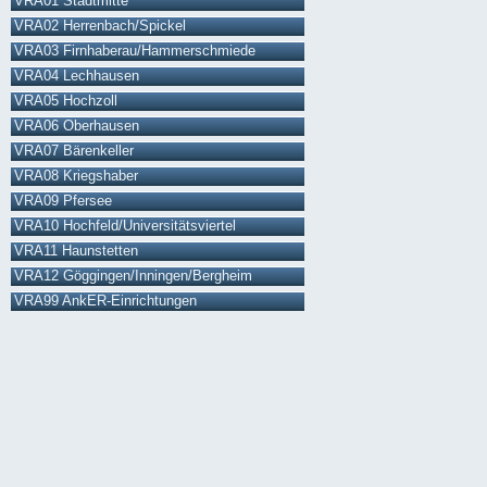
VRA01 Stadtmitte
VRA02 Herrenbach/Spickel
VRA03 Firnhaberau/Hammerschmiede
VRA04 Lechhausen
VRA05 Hochzoll
VRA06 Oberhausen
VRA07 Bärenkeller
VRA08 Kriegshaber
VRA09 Pfersee
VRA10 Hochfeld/Universitätsviertel
VRA11 Haunstetten
VRA12 Göggingen/Inningen/Bergheim
VRA99 AnkER-Einrichtungen