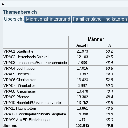
Themenbereich
Übersicht
Migrationshintergrund
Familienstand
Indikatoren
Männer
Anzahl
%
VRA01 Stadtmitte
21.973
50,2
VRA02 Herrenbach/Spickel
12.103
49,5
VRA03 Firnhaberau/Hammerschmiede
7.838
48,4
VRA04 Lechhausen
17.016
50,5
VRA05 Hochzoll
10.392
49,3
VRA06 Oberhausen
13.423
52,8
VRA07 Bärenkeller
3.992
50,0
VRA08 Kriegshaber
10.478
48,4
VRA09 Pfersee
13.302
48,4
VRA10 Hochfeld/Universitätsviertel
13.752
48,8
VRA11 Haunstetten
13.861
48,8
VRA12 Göggingen/Inningen/Bergheim
14.398
48,8
VRA99 AnkER-Einrichtungen
417
65,0
Summe
152.945
49,6