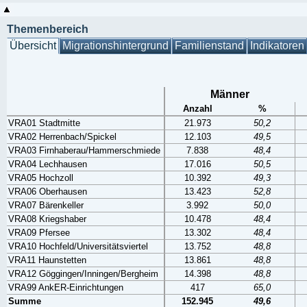
Themenbereich
Übersicht
Migrationshintergrund
Familienstand
Indikatoren
Männer
Anzahl
%
VRA01 Stadtmitte
21.973
50,2
VRA02 Herrenbach/Spickel
12.103
49,5
VRA03 Firnhaberau/Hammerschmiede
7.838
48,4
VRA04 Lechhausen
17.016
50,5
VRA05 Hochzoll
10.392
49,3
VRA06 Oberhausen
13.423
52,8
VRA07 Bärenkeller
3.992
50,0
VRA08 Kriegshaber
10.478
48,4
VRA09 Pfersee
13.302
48,4
VRA10 Hochfeld/Universitätsviertel
13.752
48,8
VRA11 Haunstetten
13.861
48,8
VRA12 Göggingen/Inningen/Bergheim
14.398
48,8
VRA99 AnkER-Einrichtungen
417
65,0
Summe
152.945
49,6