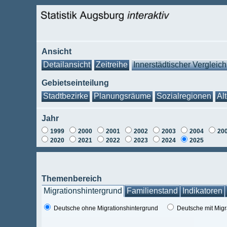
Ansicht
Detailansicht
Zeitreihe
Innerstädtischer Vergleich
Gebietseinteilung
Stadtbezirke
Planungsräume
Sozialregionen
Al
Jahr
1999
2000
2001
2002
2003
2004
20
2020
2021
2022
2023
2024
2025
Themenbereich
Migrationshintergrund
Familienstand
Indikatoren
Deutsche ohne Migrationshintergrund
Deutsche mit Migr