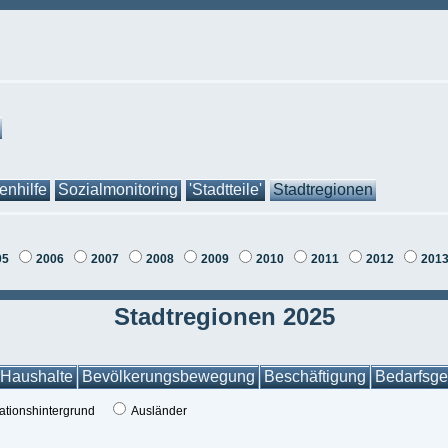
tenhilfe
Sozialmonitoring
'Stadtteile'
Stadtregionen
05
2006
2007
2008
2009
2010
2011
2012
201
Stadtregionen 2025
Haushalte
Bevölkerungsbewegung
Beschäftigung
Bedarfsge
ationshintergrund
Ausländer