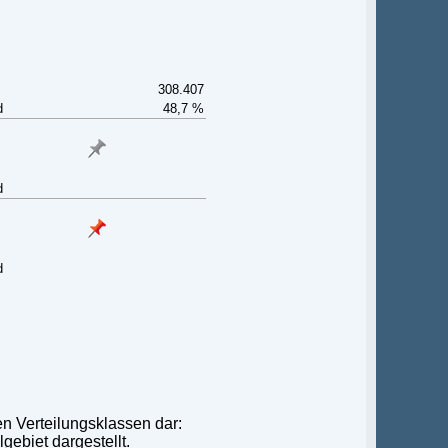
308.407
d
48,7 %
d
d
en Verteilungsklassen dar:
gebiet dargestellt.