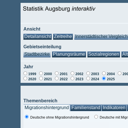
Ansicht
Detailansicht
Zeitreihe
Innerstädtischer Vergleich
Gebietseinteilung
Stadtbezirke
Planungsräume
Sozialregionen
Al
Jahr
1999
2000
2001
2002
2003
2004
20
2020
2021
2022
2023
2024
2025
Themenbereich
Migrationshintergrund
Familienstand
Indikatoren
Deutsche ohne Migrationshintergrund
Deutsche mit Migr