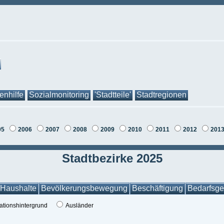
tenhilfe
Sozialmonitoring
'Stadtteile'
Stadtregionen
05
2006
2007
2008
2009
2010
2011
2012
201
Stadtbezirke 2025
Haushalte
Bevölkerungsbewegung
Beschäftigung
Bedarfsge
ationshintergrund
Ausländer