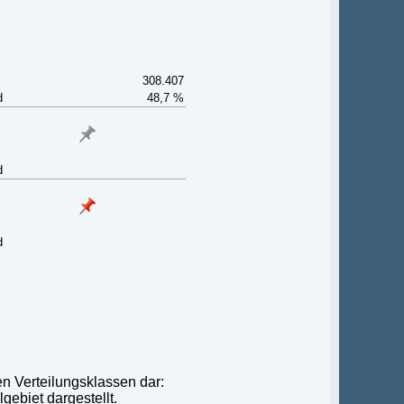
308.407
d
48,7 %
d
d
en Verteilungsklassen dar:
gebiet dargestellt.