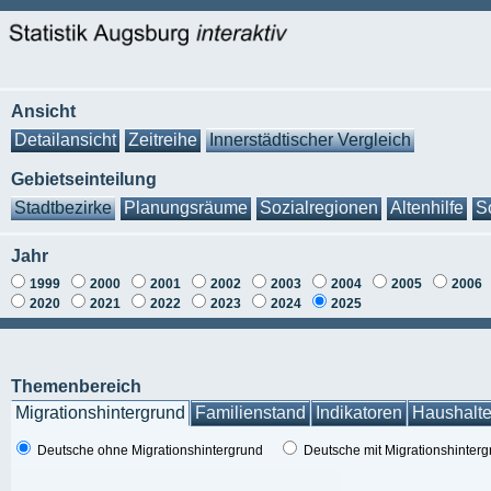
Ansicht
Detailansicht
Zeitreihe
Innerstädtischer Vergleich
Gebietseinteilung
Stadtbezirke
Planungsräume
Sozialregionen
Altenhilfe
S
Jahr
1999
2000
2001
2002
2003
2004
2005
2006
2020
2021
2022
2023
2024
2025
Themenbereich
Migrationshintergrund
Familienstand
Indikatoren
Haushalt
Deutsche ohne Migrationshintergrund
Deutsche mit Migrationshinter