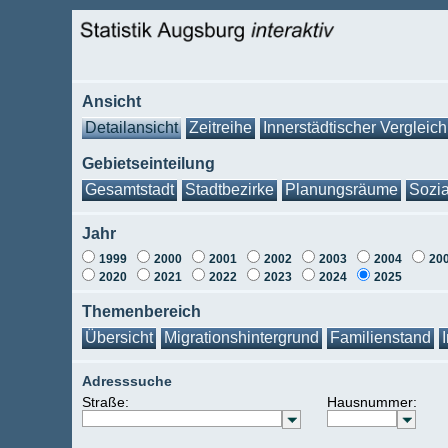
Ansicht
Detailansicht
Zeitreihe
Innerstädtischer Vergleich
Gebietseinteilung
Gesamtstadt
Stadtbezirke
Planungsräume
Sozia
Jahr
1999
2000
2001
2002
2003
2004
20
2020
2021
2022
2023
2024
2025
Themenbereich
Übersicht
Migrationshintergrund
Familienstand
Adresssuche
Straße:
Hausnummer: