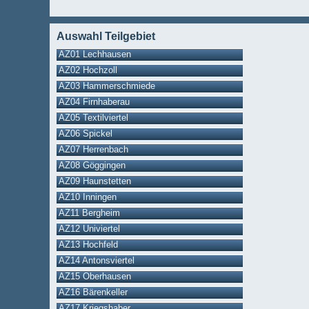
Auswahl Teilgebiet
AZ01 Lechhausen
AZ02 Hochzoll
AZ03 Hammerschmiede
AZ04 Firnhaberau
AZ05 Textilviertel
AZ06 Spickel
AZ07 Herrenbach
AZ08 Göggingen
AZ09 Haunstetten
AZ10 Inningen
AZ11 Bergheim
AZ12 Univiertel
AZ13 Hochfeld
AZ14 Antonsviertel
AZ15 Oberhausen
AZ16 Bärenkeller
AZ17 Kriegshaber