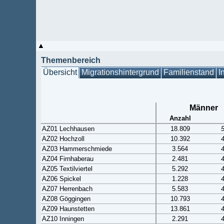
Themenbereich
Übersicht
Migrationshintergrund
Familienstand
I
Männer
Anzahl
AZ01 Lechhausen
18.809
AZ02 Hochzoll
10.392
AZ03 Hammerschmiede
3.564
AZ04 Firnhaberau
2.481
AZ05 Textilviertel
5.292
AZ06 Spickel
1.228
AZ07 Herrenbach
5.583
AZ08 Göggingen
10.793
AZ09 Haunstetten
13.861
AZ10 Inningen
2.291