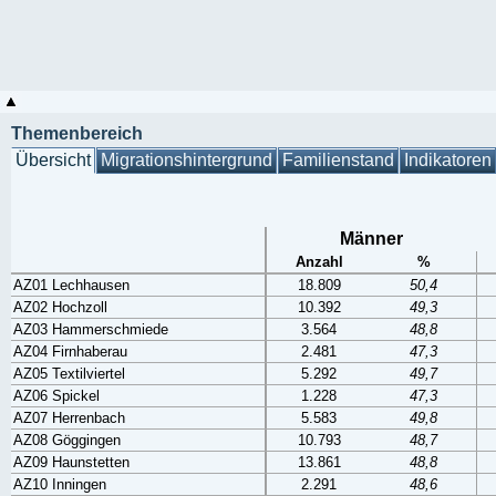
Themenbereich
Übersicht
Migrationshintergrund
Familienstand
Indikatoren
Männer
Anzahl
%
AZ01 Lechhausen
18.809
50,4
AZ02 Hochzoll
10.392
49,3
AZ03 Hammerschmiede
3.564
48,8
AZ04 Firnhaberau
2.481
47,3
AZ05 Textilviertel
5.292
49,7
AZ06 Spickel
1.228
47,3
AZ07 Herrenbach
5.583
49,8
AZ08 Göggingen
10.793
48,7
AZ09 Haunstetten
13.861
48,8
AZ10 Inningen
2.291
48,6