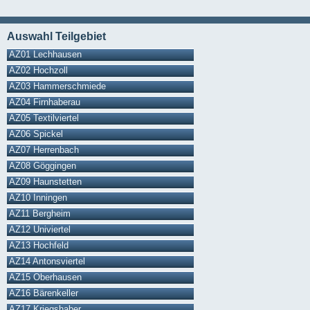
Auswahl Teilgebiet
AZ01 Lechhausen
AZ02 Hochzoll
AZ03 Hammerschmiede
AZ04 Firnhaberau
AZ05 Textilviertel
AZ06 Spickel
AZ07 Herrenbach
AZ08 Göggingen
AZ09 Haunstetten
AZ10 Inningen
AZ11 Bergheim
AZ12 Univiertel
AZ13 Hochfeld
AZ14 Antonsviertel
AZ15 Oberhausen
AZ16 Bärenkeller
AZ17 Kriegshaber