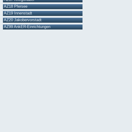
AZ18 Pfersee
AZ19 Innenstadt
AZ20 Jakobervorstadt
AZ99 AnkER-Einrichtungen