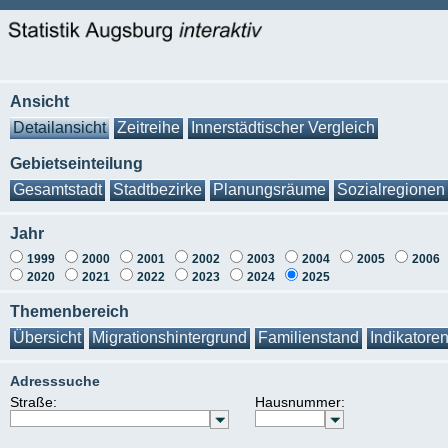
Ansicht
Detailansicht
Zeitreihe
Innerstädtischer Vergleich
Gebietseinteilung
Gesamtstadt
Stadtbezirke
Planungsräume
Sozialregionen
Jahr
1999
2000
2001
2002
2003
2004
2005
2006
2020
2021
2022
2023
2024
2025
Themenbereich
Übersicht
Migrationshintergrund
Familienstand
Indikatore
Adresssuche
Straße:
Hausnummer: