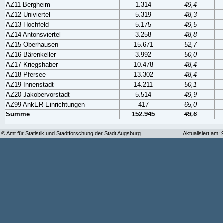
AZ11 Bergheim
1.314
49,4
AZ12 Univiertel
5.319
48,3
AZ13 Hochfeld
5.175
49,5
AZ14 Antonsviertel
3.258
48,8
AZ15 Oberhausen
15.671
52,7
AZ16 Bärenkeller
3.992
50,0
AZ17 Kriegshaber
10.478
48,4
AZ18 Pfersee
13.302
48,4
AZ19 Innenstadt
14.211
50,1
AZ20 Jakobervorstadt
5.514
49,9
AZ99 AnkER-Einrichtungen
417
65,0
Summe
152.945
49,6
© Amt für Statistik und Stadtforschung der Stadt Augsburg
Aktualisiert am: 