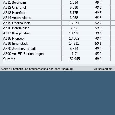
AZ11 Bergheim
1.314
49,4
AZ12 Univiertel
5.319
48,3
AZ13 Hochfeld
5.175
49,5
AZ14 Antonsviertel
3.258
48,8
AZ15 Oberhausen
15.671
52,7
AZ16 Bärenkeller
3.992
50,0
AZ17 Kriegshaber
10.478
48,4
AZ18 Pfersee
13.302
48,4
AZ19 Innenstadt
14.211
50,1
AZ20 Jakobervorstadt
5.514
49,9
AZ99 AnkER-Einrichtungen
417
65,0
Summe
152.945
49,6
© Amt für Statistik und Stadtforschung der Stadt Augsburg
Aktualisiert am: 