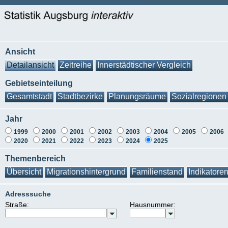
Ansicht
Detailansicht
Zeitreihe
Innerstädtischer Vergleich
Gebietseinteilung
Gesamtstadt
Stadtbezirke
Planungsräume
Sozialregionen
Jahr
1999
2000
2001
2002
2003
2004
2005
2006
2020
2021
2022
2023
2024
2025
Themenbereich
Übersicht
Migrationshintergrund
Familienstand
Indikatore
Adresssuche
Straße:
Hausnummer: