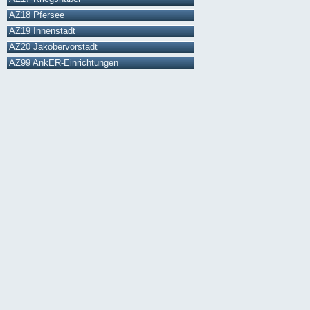
AZ18 Pfersee
AZ19 Innenstadt
AZ20 Jakobervorstadt
AZ99 AnkER-Einrichtungen