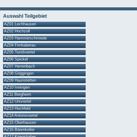
Auswahl Teilgebiet
AZ01 Lechhausen
AZ02 Hochzoll
AZ03 Hammerschmiede
AZ04 Firnhaberau
AZ05 Textilviertel
AZ06 Spickel
AZ07 Herrenbach
AZ08 Göggingen
AZ09 Haunstetten
AZ10 Inningen
AZ11 Bergheim
AZ12 Univiertel
AZ13 Hochfeld
AZ14 Antonsviertel
AZ15 Oberhausen
AZ16 Bärenkeller
AZ17 Kriegshaber