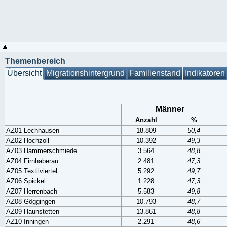
Themenbereich
Übersicht
Migrationshintergrund
Familienstand
Indikatoren
Männer
Anzahl
%
AZ01 Lechhausen
18.809
50,4
AZ02 Hochzoll
10.392
49,3
AZ03 Hammerschmiede
3.564
48,8
AZ04 Firnhaberau
2.481
47,3
AZ05 Textilviertel
5.292
49,7
AZ06 Spickel
1.228
47,3
AZ07 Herrenbach
5.583
49,8
AZ08 Göggingen
10.793
48,7
AZ09 Haunstetten
13.861
48,8
AZ10 Inningen
2.291
48,6