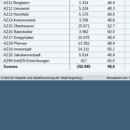
AZ11 Bergheim
1.314
49,4
AZ12 Univiertel
5.319
48,3
AZ13 Hochfeld
5.175
49,5
AZ14 Antonsviertel
3.258
48,8
AZ15 Oberhausen
15.671
52,7
AZ16 Bärenkeller
3.992
50,0
AZ17 Kriegshaber
10.478
48,4
AZ18 Pfersee
13.302
48,4
AZ19 Innenstadt
14.211
50,1
AZ20 Jakobervorstadt
5.514
49,9
AZ99 AnkER-Einrichtungen
417
65,0
Summe
152.945
49,6
© Amt für Statistik und Stadtforschung der Stadt Augsburg
Aktualisiert am: 