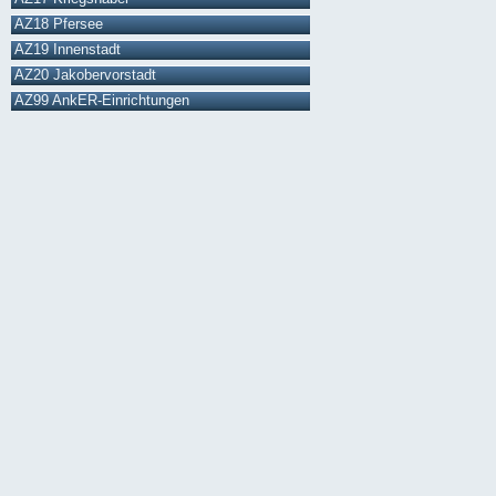
AZ18 Pfersee
AZ19 Innenstadt
AZ20 Jakobervorstadt
AZ99 AnkER-Einrichtungen