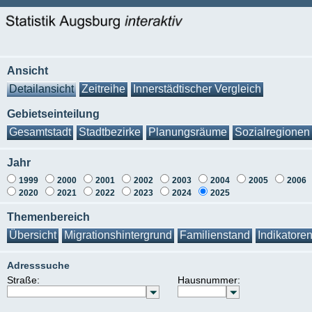
Ansicht
Detailansicht
Zeitreihe
Innerstädtischer Vergleich
Gebietseinteilung
Gesamtstadt
Stadtbezirke
Planungsräume
Sozialregionen
Jahr
1999
2000
2001
2002
2003
2004
2005
2006
2020
2021
2022
2023
2024
2025
Themenbereich
Übersicht
Migrationshintergrund
Familienstand
Indikatore
Adresssuche
Straße:
Hausnummer: