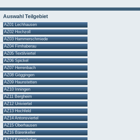
Auswahl Teilgebiet
AZ01 Lechhausen
AZ02 Hochzoll
AZ03 Hammerschmiede
AZ04 Firnhaberau
AZ05 Textilviertel
AZ06 Spickel
AZ07 Herrenbach
AZ08 Göggingen
AZ09 Haunstetten
AZ10 Inningen
AZ11 Bergheim
AZ12 Univiertel
AZ13 Hochfeld
AZ14 Antonsviertel
AZ15 Oberhausen
AZ16 Bärenkeller
AZ17 Kriegshaber