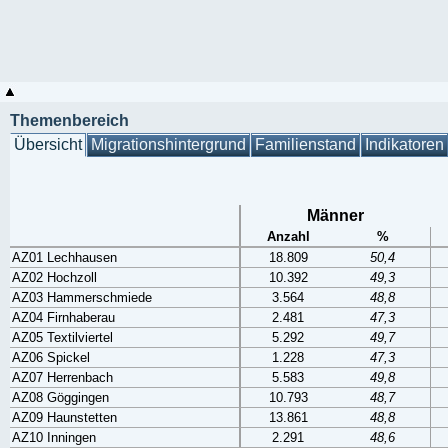
Themenbereich
Übersicht
Migrationshintergrund
Familienstand
Indikatoren
Männer
Anzahl
%
AZ01 Lechhausen
18.809
50,4
AZ02 Hochzoll
10.392
49,3
AZ03 Hammerschmiede
3.564
48,8
AZ04 Firnhaberau
2.481
47,3
AZ05 Textilviertel
5.292
49,7
AZ06 Spickel
1.228
47,3
AZ07 Herrenbach
5.583
49,8
AZ08 Göggingen
10.793
48,7
AZ09 Haunstetten
13.861
48,8
AZ10 Inningen
2.291
48,6