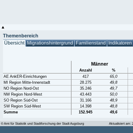
Themenbereich
Übersicht
Migrationshintergrund
Familienstand
Indikatoren
Männer
Anzahl
%
AE AnkER-Einrichtungen
417
65,0
MI Region Mitte-Innenstadt
28.275
49,8
NO Region Nord-Ost
35.246
49,7
NW Region Nord-West
43.443
50,0
SO Region Süd-Ost
31.166
48,9
SW Region Süd-West
14.398
48,8
Summe
152.945
49,6
© Amt für Statistik und Stadtforschung der Stadt Augsburg
Aktualisiert am: 