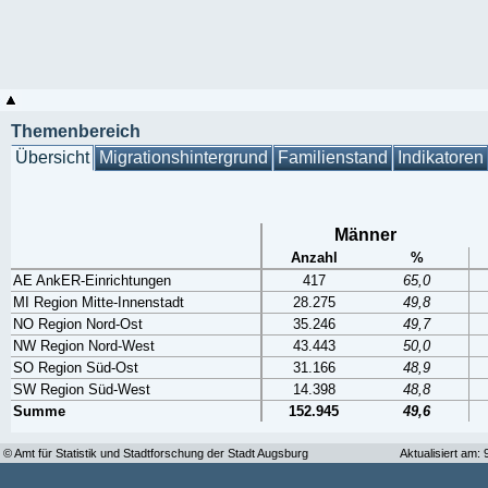
Themenbereich
Übersicht
Migrationshintergrund
Familienstand
Indikatoren
Männer
Anzahl
%
AE AnkER-Einrichtungen
417
65,0
MI Region Mitte-Innenstadt
28.275
49,8
NO Region Nord-Ost
35.246
49,7
NW Region Nord-West
43.443
50,0
SO Region Süd-Ost
31.166
48,9
SW Region Süd-West
14.398
48,8
Summe
152.945
49,6
© Amt für Statistik und Stadtforschung der Stadt Augsburg
Aktualisiert am: 