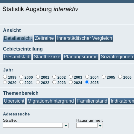
Ansicht
Detailansicht
Zeitreihe
Innerstädtischer Vergleich
Gebietseinteilung
Gesamtstadt
Stadtbezirke
Planungsräume
Sozialregionen
Jahr
1999
2000
2001
2002
2003
2004
2005
2006
2020
2021
2022
2023
2024
2025
Themenbereich
Übersicht
Migrationshintergrund
Familienstand
Indikatore
Adresssuche
Straße:
Hausnummer: