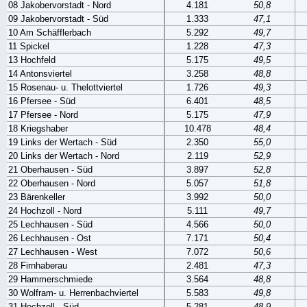
08 Jakobervorstadt - Nord
4.181
50,8
09 Jakobervorstadt - Süd
1.333
47,1
10 Am Schäfflerbach
5.292
49,7
11 Spickel
1.228
47,3
13 Hochfeld
5.175
49,5
14 Antonsviertel
3.258
48,8
15 Rosenau- u. Thelottviertel
1.726
49,3
16 Pfersee - Süd
6.401
48,5
17 Pfersee - Nord
5.175
47,9
18 Kriegshaber
10.478
48,4
19 Links der Wertach - Süd
2.350
55,0
20 Links der Wertach - Nord
2.119
52,9
21 Oberhausen - Süd
3.897
52,8
22 Oberhausen - Nord
5.057
51,8
23 Bärenkeller
3.992
50,0
24 Hochzoll - Nord
5.111
49,7
25 Lechhausen - Süd
4.566
50,0
26 Lechhausen - Ost
7.171
50,4
27 Lechhausen - West
7.072
50,6
28 Firnhaberau
2.481
47,3
29 Hammerschmiede
3.564
48,8
30 Wolfram- u. Herrenbachviertel
5.583
49,8
31 Hochzoll - Süd
5.281
48,9