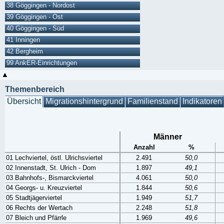
38 Göggingen - Nordost
39 Göggingen - Ost
40 Göggingen - Süd
41 Inningen
42 Bergheim
99 AnkER-Einrichtungen
Themenbereich
Übersicht
Migrationshintergrund
Familienstand
Indikatoren
Männer
Anzahl
%
01 Lechviertel, östl. Ulrichsviertel
2.491
50,0
02 Innenstadt, St. Ulrich - Dom
1.897
49,1
03 Bahnhofs-, Bismarckviertel
4.061
50,0
04 Georgs- u. Kreuzviertel
1.844
50,6
05 Stadtjägerviertel
1.949
51,7
06 Rechts der Wertach
2.248
51,8
07 Bleich und Pfärrle
1.969
49,6