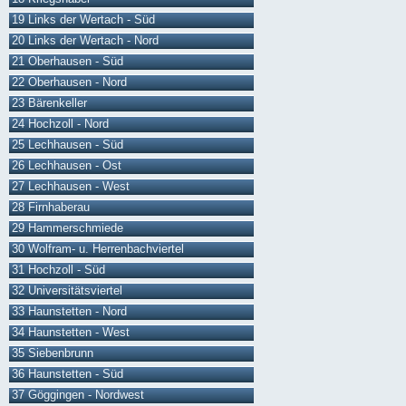
19 Links der Wertach - Süd
20 Links der Wertach - Nord
21 Oberhausen - Süd
22 Oberhausen - Nord
23 Bärenkeller
24 Hochzoll - Nord
25 Lechhausen - Süd
26 Lechhausen - Ost
27 Lechhausen - West
28 Firnhaberau
29 Hammerschmiede
30 Wolfram- u. Herrenbachviertel
31 Hochzoll - Süd
32 Universitätsviertel
33 Haunstetten - Nord
34 Haunstetten - West
35 Siebenbrunn
36 Haunstetten - Süd
37 Göggingen - Nordwest