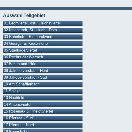
Auswahl Teilgebiet
01 Lechviertel, östl. Ulrichsviertel
02 Innenstadt, St. Ulrich - Dom
03 Bahnhofs-, Bismarckviertel
04 Georgs- u. Kreuzviertel
05 Stadtjägerviertel
06 Rechts der Wertach
07 Bleich und Pfärrle
08 Jakobervorstadt - Nord
09 Jakobervorstadt - Süd
10 Am Schäfflerbach
11 Spickel
13 Hochfeld
14 Antonsviertel
15 Rosenau- u. Thelottviertel
16 Pfersee - Süd
17 Pfersee - Nord
18 Kriegshaber