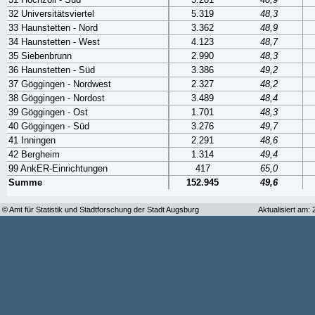
32 Universitätsviertel
5.319
48,3
33 Haunstetten - Nord
3.362
48,9
34 Haunstetten - West
4.123
48,7
35 Siebenbrunn
2.990
48,3
36 Haunstetten - Süd
3.386
49,2
37 Göggingen - Nordwest
2.327
48,2
38 Göggingen - Nordost
3.489
48,4
39 Göggingen - Ost
1.701
48,3
40 Göggingen - Süd
3.276
49,7
41 Inningen
2.291
48,6
42 Bergheim
1.314
49,4
99 AnkER-Einrichtungen
417
65,0
Summe
152.945
49,6
© Amt für Statistik und Stadtforschung der Stadt Augsburg
Aktualisiert am: 