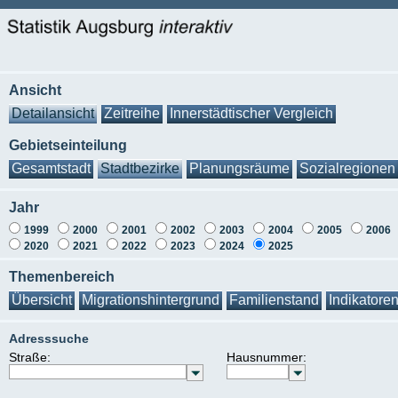
Ansicht
Detailansicht
Zeitreihe
Innerstädtischer Vergleich
Gebietseinteilung
Gesamtstadt
Stadtbezirke
Planungsräume
Sozialregionen
Jahr
1999
2000
2001
2002
2003
2004
2005
2006
2020
2021
2022
2023
2024
2025
Themenbereich
Übersicht
Migrationshintergrund
Familienstand
Indikatore
Adresssuche
Straße:
Hausnummer: