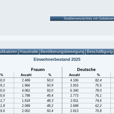
ndikatoren
Haushalte
Bevölkerungsbewegung
Beschäftigung
Einwohnerbestand 2025
Frauen
Deutsche
%
Anzahl
%
Anzahl
%
50,0
2.489
50,0
4.106
82,4
49,1
1.966
50,9
2.915
75,5
50,0
4.062
50,0
6.340
78,0
50,6
1.798
49,4
2.773
76,1
51,7
1.818
48,3
2.811
74,6
51,8
2.089
48,2
2.699
62,2
49,6
2.002
50,4
2.813
70,8