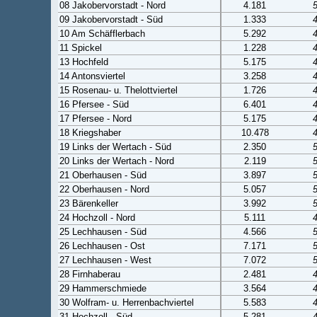
08 Jakobervorstadt - Nord
4.181
09 Jakobervorstadt - Süd
1.333
10 Am Schäfflerbach
5.292
11 Spickel
1.228
13 Hochfeld
5.175
14 Antonsviertel
3.258
15 Rosenau- u. Thelottviertel
1.726
16 Pfersee - Süd
6.401
17 Pfersee - Nord
5.175
18 Kriegshaber
10.478
19 Links der Wertach - Süd
2.350
20 Links der Wertach - Nord
2.119
21 Oberhausen - Süd
3.897
22 Oberhausen - Nord
5.057
23 Bärenkeller
3.992
24 Hochzoll - Nord
5.111
25 Lechhausen - Süd
4.566
26 Lechhausen - Ost
7.171
27 Lechhausen - West
7.072
28 Firnhaberau
2.481
29 Hammerschmiede
3.564
30 Wolfram- u. Herrenbachviertel
5.583
31 Hochzoll - Süd
5.281