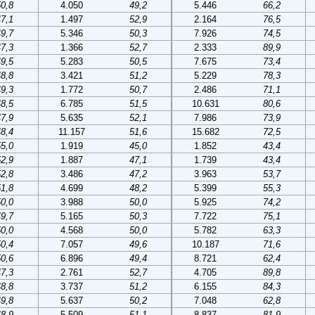
50,8
4.050
49,2
5.446
66,2
47,1
1.497
52,9
2.164
76,5
49,7
5.346
50,3
7.926
74,5
47,3
1.366
52,7
2.333
89,9
49,5
5.283
50,5
7.675
73,4
48,8
3.421
51,2
5.229
78,3
49,3
1.772
50,7
2.486
71,1
48,5
6.785
51,5
10.631
80,6
47,9
5.635
52,1
7.986
73,9
48,4
11.157
51,6
15.682
72,5
55,0
1.919
45,0
1.852
43,4
52,9
1.887
47,1
1.739
43,4
52,8
3.486
47,2
3.963
53,7
51,8
4.699
48,2
5.399
55,3
50,0
3.988
50,0
5.925
74,2
49,7
5.165
50,3
7.722
75,1
50,0
4.568
50,0
5.782
63,3
50,4
7.057
49,6
10.187
71,6
50,6
6.896
49,4
8.721
62,4
47,3
2.761
52,7
4.705
89,8
48,8
3.737
51,2
6.155
84,3
49,8
5.637
50,2
7.048
62,8
48,9
5.509
51,1
8.837
81,9