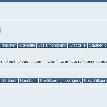
lregionen
Altenhilfe
Sozialmonitoring
'Stadtteile'
Stadtregi
05
2006
2007
2008
2009
2010
2011
2012
201
Indikatoren
Haushalte
Bevölkerungsbewegung
Beschäftigun