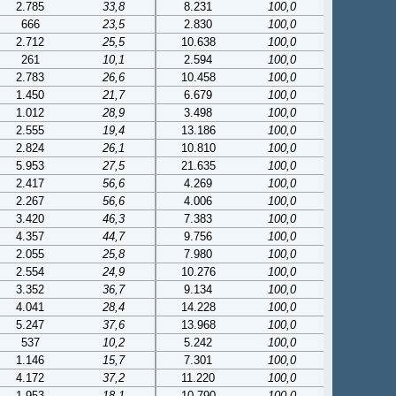
2.785
33,8
8.231
100,0
666
23,5
2.830
100,0
2.712
25,5
10.638
100,0
261
10,1
2.594
100,0
2.783
26,6
10.458
100,0
1.450
21,7
6.679
100,0
1.012
28,9
3.498
100,0
2.555
19,4
13.186
100,0
2.824
26,1
10.810
100,0
5.953
27,5
21.635
100,0
2.417
56,6
4.269
100,0
2.267
56,6
4.006
100,0
3.420
46,3
7.383
100,0
4.357
44,7
9.756
100,0
2.055
25,8
7.980
100,0
2.554
24,9
10.276
100,0
3.352
36,7
9.134
100,0
4.041
28,4
14.228
100,0
5.247
37,6
13.968
100,0
537
10,2
5.242
100,0
1.146
15,7
7.301
100,0
4.172
37,2
11.220
100,0
1.953
18,1
10.790
100,0