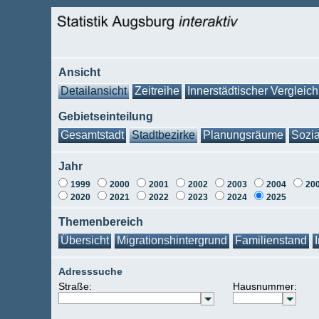
Ansicht
Detailansicht
Zeitreihe
Innerstädtischer Vergleich
Gebietseinteilung
Gesamtstadt
Stadtbezirke
Planungsräume
Sozia
Jahr
1999
2000
2001
2002
2003
2004
20
2020
2021
2022
2023
2024
2025
Themenbereich
Übersicht
Migrationshintergrund
Familienstand
Adresssuche
Straße:
Hausnummer: