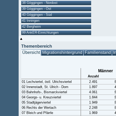
38 Göggingen - Nordost
39 Göggingen - Ost
40 Göggingen - Süd
41 Inningen
42 Bergheim
99 AnkER-Einrichtungen
Themenbereich
Übersicht
Migrationshintergrund
Familienstand
I
Männer
Anzahl
01 Lechviertel, östl. Ulrichsviertel
2.491
02 Innenstadt, St. Ulrich - Dom
1.897
03 Bahnhofs-, Bismarckviertel
4.061
04 Georgs- u. Kreuzviertel
1.844
05 Stadtjägerviertel
1.949
06 Rechts der Wertach
2.248
07 Bleich und Pfärrle
1.969