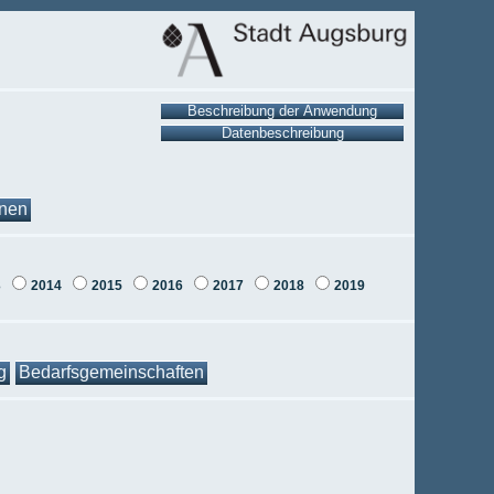
onen
3
2014
2015
2016
2017
2018
2019
g
Bedarfsgemeinschaften