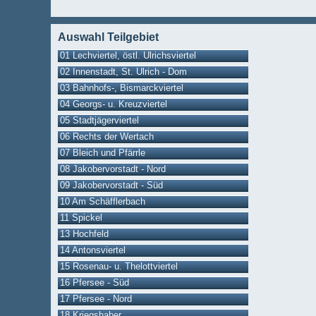
Auswahl Teilgebiet
01 Lechviertel, östl. Ulrichsviertel
02 Innenstadt, St. Ulrich - Dom
03 Bahnhofs-, Bismarckviertel
04 Georgs- u. Kreuzviertel
05 Stadtjägerviertel
06 Rechts der Wertach
07 Bleich und Pfärrle
08 Jakobervorstadt - Nord
09 Jakobervorstadt - Süd
10 Am Schäfflerbach
11 Spickel
13 Hochfeld
14 Antonsviertel
15 Rosenau- u. Thelottviertel
16 Pfersee - Süd
17 Pfersee - Nord
18 Kriegshaber