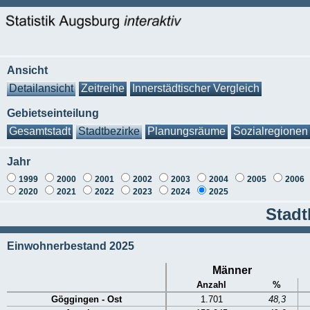
Ansicht
Detailansicht
Zeitreihe
Innerstädtischer Vergleich
Gebietseinteilung
Gesamtstadt
Stadtbezirke
Planungsräume
Sozialregionen
Jahr
1999
2000
2001
2002
2003
2004
2005
2006
2020
2021
2022
2023
2024
2025
Stadt
Einwohnerbestand 2025
Männer
Anzahl
%
Göggingen - Ost
1.701
48,3