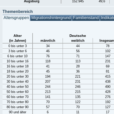
Augsburg
152.945
49,6
Themenbereich
Altersgruppen
Migrationshintergrund
Familienstand
Indikat
Alter
Deutsche
(in Jahren)
männlich
weiblich
Insgesam
0 bis unter 3
34
44
78
3 bis unter 6
46
56
102
6 bis unter 10
76
71
147
10 bis unter 16
118
113
231
16 bis unter 18
41
28
69
18 bis unter 20
45
36
81
20 bis unter 30
194
221
415
30 bis unter 40
207
231
438
40 bis unter 50
244
246
490
50 bis unter 60
213
215
428
60 bis unter 70
141
135
276
70 bis unter 80
70
122
192
80 bis unter 90
57
70
127
90 und älter
6
11
17