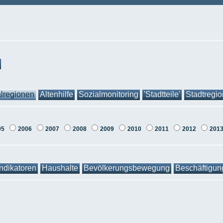
lregionen
Altenhilfe
Sozialmonitoring
'Stadtteile'
Stadtregi
05
2006
2007
2008
2009
2010
2011
2012
201
Indikatoren
Haushalte
Bevölkerungsbewegung
Beschäftigun