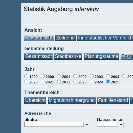
Ansicht
Detailansicht
Zeitreihe
Innerstädtischer Vergleich
Gebietseinteilung
Gesamtstadt
Stadtbezirke
Planungsräume
Sozia
Jahr
1999
2000
2001
2002
2003
2004
20
2020
2021
2022
2023
2024
2025
Themenbereich
Übersicht
Migrationshintergrund
Familienstand
Adresssuche
Straße:
Hausnummer: