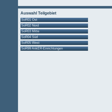
Auswahl Teilgebiet
SoR01 Ost
SoR02 Nord
SoR03 Mitte
SoR04 Süd
SoR05 West
SoR99 AnkER-Einrichtungen