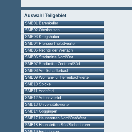
Auswahl Teilgebiet
SMB01 Bärenkeller
SMB02 Oberhausen
SMB03 Kriegshaber
SMB04 Pfersee/Thelottviertel
SMB05 Rechts der Wertach
SMB06 Stadtmitte Nord/Ost
SMB07 Stadtmitte Zentrum/Süd
SMB08 Am Schäfflerbach
SMB09 Wolfram- u. Herrenbachviertel
SMB10 Spickel
SMB11 Hochfeld
SMB12 Antonsviertel
SMB13 Universitätsviertel
SMB14 Göggingen
SMB17 Haunstetten Nord/Ost/West
SMB18 Haunstetten Süd/Siebenbrunn
SMB19 Firnhaberau