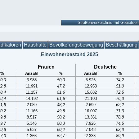
ndikatoren
Haushalte
Bevölkerungsbewegung
Beschäftigung
Einwohnerbestand 2025
Frauen
Deutsche
%
Anzahl
%
Anzahl
%
50,0
3.988
50,0
5.925
74,2
52,8
11.991
47,2
12.953
51,0
48,4
11.157
51,6
15.682
72,5
48,4
14.192
51,6
21.103
76,8
51,8
2.089
48,2
2.699
62,2
50,2
11.165
49,8
16.007
71,3
49,8
8.517
50,2
13.361
78,8
49,7
5.346
50,3
7.926
74,5
49,8
5.637
50,2
7.048
62,8
47,3
1.366
52,7
2.333
89,9