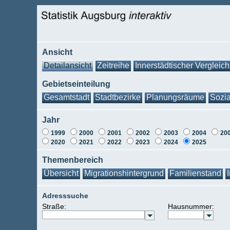
Ansicht
Detailansicht
Zeitreihe
Innerstädtischer Vergleich
Gebietseinteilung
Gesamtstadt
Stadtbezirke
Planungsräume
Sozia
Jahr
1999
2000
2001
2002
2003
2004
20
2020
2021
2022
2023
2024
2025
Themenbereich
Übersicht
Migrationshintergrund
Familienstand
Adresssuche
Straße:
Hausnummer: