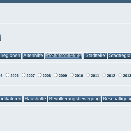
lregionen
Altenhilfe
Sozialmonitoring
'Stadtteile'
Stadtregi
05
2006
2007
2008
2009
2010
2011
2012
201
Indikatoren
Haushalte
Bevölkerungsbewegung
Beschäftigun