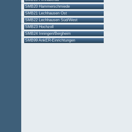
SMB20 Hammerschmiede
SMB21 Lechhausen Ost
SMB22 Lechhausen Süd/West
SMB23 Hochzoll
SMB24 Inningen/Bergheim
SMB99 AnkER-Einrichtungen