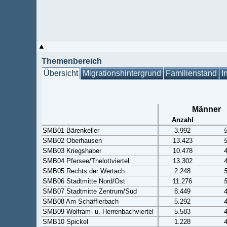
Themenbereich
Übersicht
Migrationshintergrund
Familienstand
I
Männer
Anzahl
SMB01 Bärenkeller
3.992
SMB02 Oberhausen
13.423
SMB03 Kriegshaber
10.478
SMB04 Pfersee/Thelottviertel
13.302
SMB05 Rechts der Wertach
2.248
SMB06 Stadtmitte Nord/Ost
11.276
SMB07 Stadtmitte Zentrum/Süd
8.449
SMB08 Am Schäfflerbach
5.292
SMB09 Wolfram- u. Herrenbachviertel
5.583
SMB10 Spickel
1.228