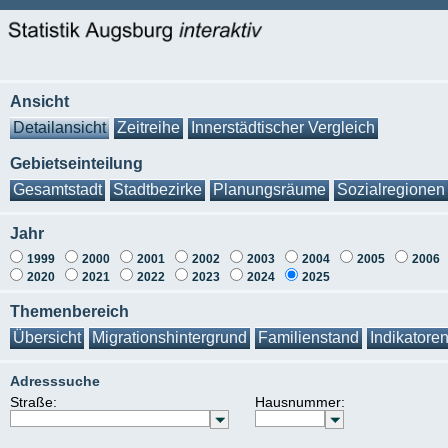
Ansicht
Detailansicht
Zeitreihe
Innerstädtischer Vergleich
Gebietseinteilung
Gesamtstadt
Stadtbezirke
Planungsräume
Sozialregionen
Jahr
1999
2000
2001
2002
2003
2004
2005
2006
2020
2021
2022
2023
2024
2025
Themenbereich
Übersicht
Migrationshintergrund
Familienstand
Indikatore
Adresssuche
Straße:
Hausnummer: