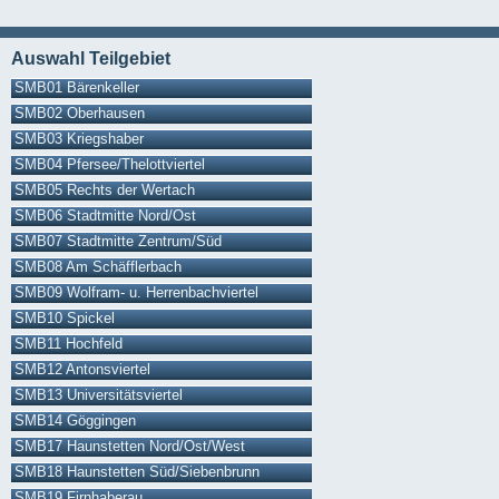
Auswahl Teilgebiet
SMB01 Bärenkeller
SMB02 Oberhausen
SMB03 Kriegshaber
SMB04 Pfersee/Thelottviertel
SMB05 Rechts der Wertach
SMB06 Stadtmitte Nord/Ost
SMB07 Stadtmitte Zentrum/Süd
SMB08 Am Schäfflerbach
SMB09 Wolfram- u. Herrenbachviertel
SMB10 Spickel
SMB11 Hochfeld
SMB12 Antonsviertel
SMB13 Universitätsviertel
SMB14 Göggingen
SMB17 Haunstetten Nord/Ost/West
SMB18 Haunstetten Süd/Siebenbrunn
SMB19 Firnhaberau