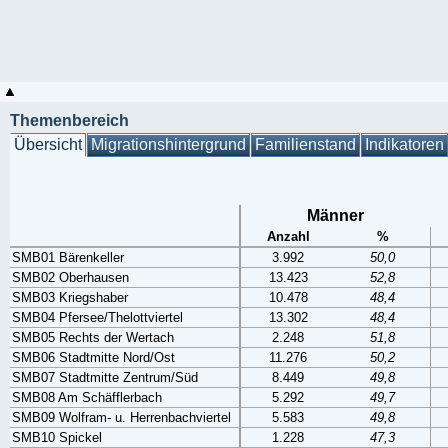
Themenbereich
Übersicht
Migrationshintergrund
Familienstand
Indikatoren
Männer
Anzahl
%
SMB01 Bärenkeller
3.992
50,0
SMB02 Oberhausen
13.423
52,8
SMB03 Kriegshaber
10.478
48,4
SMB04 Pfersee/Thelottviertel
13.302
48,4
SMB05 Rechts der Wertach
2.248
51,8
SMB06 Stadtmitte Nord/Ost
11.276
50,2
SMB07 Stadtmitte Zentrum/Süd
8.449
49,8
SMB08 Am Schäfflerbach
5.292
49,7
SMB09 Wolfram- u. Herrenbachviertel
5.583
49,8
SMB10 Spickel
1.228
47,3