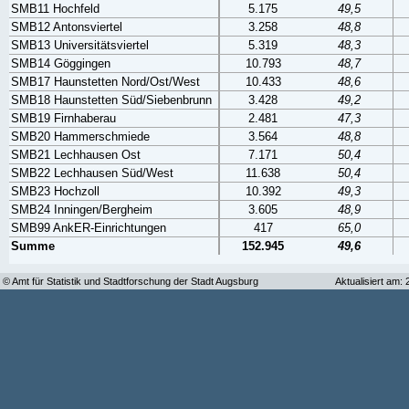
SMB11 Hochfeld
5.175
49,5
SMB12 Antonsviertel
3.258
48,8
SMB13 Universitätsviertel
5.319
48,3
SMB14 Göggingen
10.793
48,7
SMB17 Haunstetten Nord/Ost/West
10.433
48,6
SMB18 Haunstetten Süd/Siebenbrunn
3.428
49,2
SMB19 Firnhaberau
2.481
47,3
SMB20 Hammerschmiede
3.564
48,8
SMB21 Lechhausen Ost
7.171
50,4
SMB22 Lechhausen Süd/West
11.638
50,4
SMB23 Hochzoll
10.392
49,3
SMB24 Inningen/Bergheim
3.605
48,9
SMB99 AnkER-Einrichtungen
417
65,0
Summe
152.945
49,6
© Amt für Statistik und Stadtforschung der Stadt Augsburg
Aktualisiert am: 