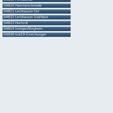
SMB20 Hammerschmiede
SMB21 Lechhausen Ost
SMB22 Lechhausen Süd/West
SMB23 Hochzoll
SMB24 Inningen/Bergheim
SMB99 AnkER-Einrichtungen