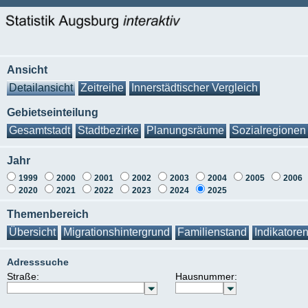
Ansicht
Detailansicht
Zeitreihe
Innerstädtischer Vergleich
Gebietseinteilung
Gesamtstadt
Stadtbezirke
Planungsräume
Sozialregionen
Jahr
1999
2000
2001
2002
2003
2004
2005
2006
2020
2021
2022
2023
2024
2025
Themenbereich
Übersicht
Migrationshintergrund
Familienstand
Indikatore
Adresssuche
Straße:
Hausnummer: