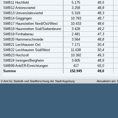
SMB11 Hochfeld
5.175
49,5
SMB12 Antonsviertel
3.258
48,8
SMB13 Universitätsviertel
5.319
48,3
SMB14 Göggingen
10.793
48,7
SMB17 Haunstetten Nord/Ost/West
10.433
48,6
SMB18 Haunstetten Süd/Siebenbrunn
3.428
49,2
SMB19 Firnhaberau
2.481
47,3
SMB20 Hammerschmiede
3.564
48,8
SMB21 Lechhausen Ost
7.171
50,4
SMB22 Lechhausen Süd/West
11.638
50,4
SMB23 Hochzoll
10.392
49,3
SMB24 Inningen/Bergheim
3.605
48,9
SMB99 AnkER-Einrichtungen
417
65,0
Summe
152.945
49,6
© Amt für Statistik und Stadtforschung der Stadt Augsburg
Aktualisiert am: 