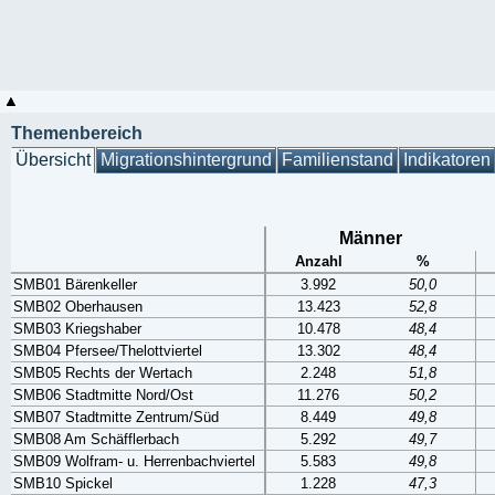
Themenbereich
Übersicht
Migrationshintergrund
Familienstand
Indikatoren
Männer
Anzahl
%
SMB01 Bärenkeller
3.992
50,0
SMB02 Oberhausen
13.423
52,8
SMB03 Kriegshaber
10.478
48,4
SMB04 Pfersee/Thelottviertel
13.302
48,4
SMB05 Rechts der Wertach
2.248
51,8
SMB06 Stadtmitte Nord/Ost
11.276
50,2
SMB07 Stadtmitte Zentrum/Süd
8.449
49,8
SMB08 Am Schäfflerbach
5.292
49,7
SMB09 Wolfram- u. Herrenbachviertel
5.583
49,8
SMB10 Spickel
1.228
47,3