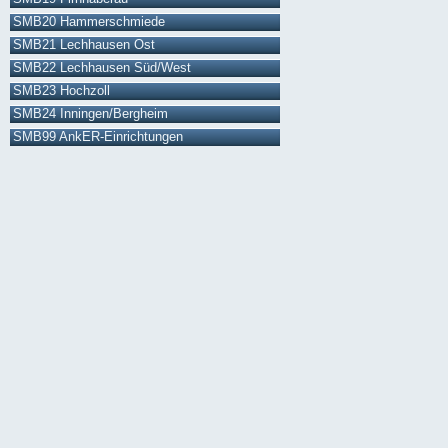
SMB20 Hammerschmiede
SMB21 Lechhausen Ost
SMB22 Lechhausen Süd/West
SMB23 Hochzoll
SMB24 Inningen/Bergheim
SMB99 AnkER-Einrichtungen