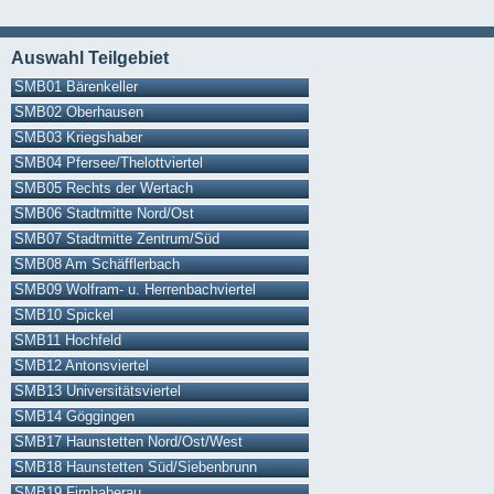
Auswahl Teilgebiet
SMB01 Bärenkeller
SMB02 Oberhausen
SMB03 Kriegshaber
SMB04 Pfersee/Thelottviertel
SMB05 Rechts der Wertach
SMB06 Stadtmitte Nord/Ost
SMB07 Stadtmitte Zentrum/Süd
SMB08 Am Schäfflerbach
SMB09 Wolfram- u. Herrenbachviertel
SMB10 Spickel
SMB11 Hochfeld
SMB12 Antonsviertel
SMB13 Universitätsviertel
SMB14 Göggingen
SMB17 Haunstetten Nord/Ost/West
SMB18 Haunstetten Süd/Siebenbrunn
SMB19 Firnhaberau