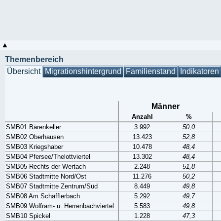
Themenbereich
Übersicht
Migrationshintergrund
Familienstand
Indikatoren
Männer
Anzahl
%
SMB01 Bärenkeller
3.992
50,0
SMB02 Oberhausen
13.423
52,8
SMB03 Kriegshaber
10.478
48,4
SMB04 Pfersee/Thelottviertel
13.302
48,4
SMB05 Rechts der Wertach
2.248
51,8
SMB06 Stadtmitte Nord/Ost
11.276
50,2
SMB07 Stadtmitte Zentrum/Süd
8.449
49,8
SMB08 Am Schäfflerbach
5.292
49,7
SMB09 Wolfram- u. Herrenbachviertel
5.583
49,8
SMB10 Spickel
1.228
47,3