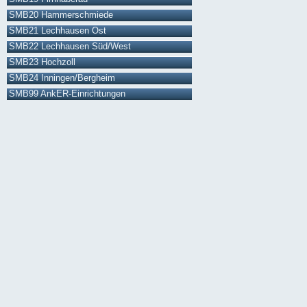
SMB20 Hammerschmiede
SMB21 Lechhausen Ost
SMB22 Lechhausen Süd/West
SMB23 Hochzoll
SMB24 Inningen/Bergheim
SMB99 AnkER-Einrichtungen