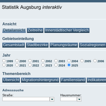
Ansicht
Detailansicht
Zeitreihe
Innerstädtischer Vergleich
Gebietseinteilung
Gesamtstadt
Stadtbezirke
Planungsräume
Sozialregionen
Jahr
1999
2000
2001
2002
2003
2004
2005
2006
2020
2021
2022
2023
2024
2025
Themenbereich
Übersicht
Migrationshintergrund
Familienstand
Indikatore
Adresssuche
Straße:
Hausnummer: