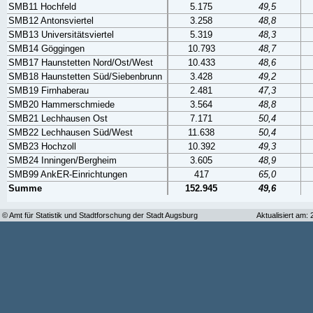
SMB11 Hochfeld
5.175
49,5
SMB12 Antonsviertel
3.258
48,8
SMB13 Universitätsviertel
5.319
48,3
SMB14 Göggingen
10.793
48,7
SMB17 Haunstetten Nord/Ost/West
10.433
48,6
SMB18 Haunstetten Süd/Siebenbrunn
3.428
49,2
SMB19 Firnhaberau
2.481
47,3
SMB20 Hammerschmiede
3.564
48,8
SMB21 Lechhausen Ost
7.171
50,4
SMB22 Lechhausen Süd/West
11.638
50,4
SMB23 Hochzoll
10.392
49,3
SMB24 Inningen/Bergheim
3.605
48,9
SMB99 AnkER-Einrichtungen
417
65,0
Summe
152.945
49,6
© Amt für Statistik und Stadtforschung der Stadt Augsburg
Aktualisiert am: 