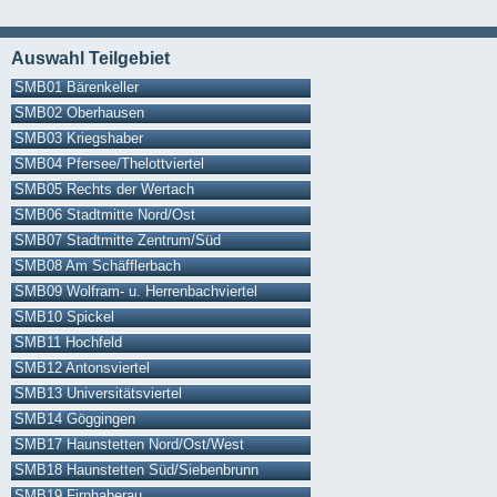
Auswahl Teilgebiet
SMB01 Bärenkeller
SMB02 Oberhausen
SMB03 Kriegshaber
SMB04 Pfersee/Thelottviertel
SMB05 Rechts der Wertach
SMB06 Stadtmitte Nord/Ost
SMB07 Stadtmitte Zentrum/Süd
SMB08 Am Schäfflerbach
SMB09 Wolfram- u. Herrenbachviertel
SMB10 Spickel
SMB11 Hochfeld
SMB12 Antonsviertel
SMB13 Universitätsviertel
SMB14 Göggingen
SMB17 Haunstetten Nord/Ost/West
SMB18 Haunstetten Süd/Siebenbrunn
SMB19 Firnhaberau