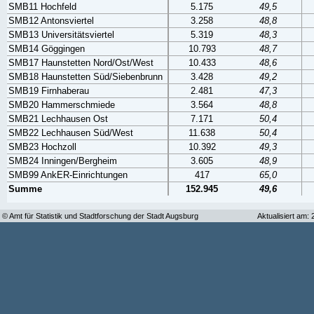
SMB11 Hochfeld
5.175
49,5
SMB12 Antonsviertel
3.258
48,8
SMB13 Universitätsviertel
5.319
48,3
SMB14 Göggingen
10.793
48,7
SMB17 Haunstetten Nord/Ost/West
10.433
48,6
SMB18 Haunstetten Süd/Siebenbrunn
3.428
49,2
SMB19 Firnhaberau
2.481
47,3
SMB20 Hammerschmiede
3.564
48,8
SMB21 Lechhausen Ost
7.171
50,4
SMB22 Lechhausen Süd/West
11.638
50,4
SMB23 Hochzoll
10.392
49,3
SMB24 Inningen/Bergheim
3.605
48,9
SMB99 AnkER-Einrichtungen
417
65,0
Summe
152.945
49,6
© Amt für Statistik und Stadtforschung der Stadt Augsburg
Aktualisiert am: 