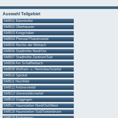
Auswahl Teilgebiet
SMB01 Bärenkeller
SMB02 Oberhausen
SMB03 Kriegshaber
SMB04 Pfersee/Thelottviertel
SMB05 Rechts der Wertach
SMB06 Stadtmitte Nord/Ost
SMB07 Stadtmitte Zentrum/Süd
SMB08 Am Schäfflerbach
SMB09 Wolfram- u. Herrenbachviertel
SMB10 Spickel
SMB11 Hochfeld
SMB12 Antonsviertel
SMB13 Universitätsviertel
SMB14 Göggingen
SMB17 Haunstetten Nord/Ost/West
SMB18 Haunstetten Süd/Siebenbrunn
SMB19 Firnhaberau