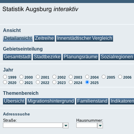
Ansicht
Detailansicht
Zeitreihe
Innerstädtischer Vergleich
Gebietseinteilung
Gesamtstadt
Stadtbezirke
Planungsräume
Sozialregionen
Jahr
1999
2000
2001
2002
2003
2004
2005
2006
2020
2021
2022
2023
2024
2025
Themenbereich
Übersicht
Migrationshintergrund
Familienstand
Indikatore
Adresssuche
Straße:
Hausnummer: