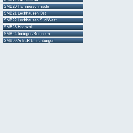
SMB20 Hammerschmiede
SMB21 Lechhausen Ost
SMB22 Lechhausen Süd/West
SMB23 Hochzoll
SMB24 Inningen/Bergheim
SMB99 AnkER-Einrichtungen