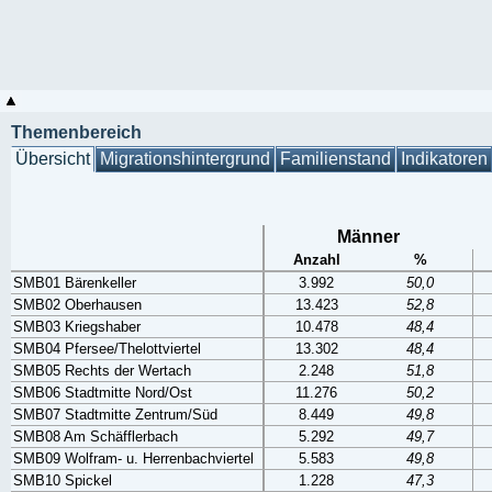
Themenbereich
Übersicht
Migrationshintergrund
Familienstand
Indikatoren
Männer
Anzahl
%
SMB01 Bärenkeller
3.992
50,0
SMB02 Oberhausen
13.423
52,8
SMB03 Kriegshaber
10.478
48,4
SMB04 Pfersee/Thelottviertel
13.302
48,4
SMB05 Rechts der Wertach
2.248
51,8
SMB06 Stadtmitte Nord/Ost
11.276
50,2
SMB07 Stadtmitte Zentrum/Süd
8.449
49,8
SMB08 Am Schäfflerbach
5.292
49,7
SMB09 Wolfram- u. Herrenbachviertel
5.583
49,8
SMB10 Spickel
1.228
47,3