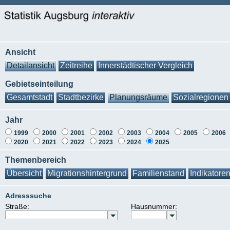
Ansicht
Detailansicht
Zeitreihe
Innerstädtischer Vergleich
Gebietseinteilung
Gesamtstadt
Stadtbezirke
Planungsräume
Sozialregionen
Jahr
1999
2000
2001
2002
2003
2004
2005
2006
2020
2021
2022
2023
2024
2025
Themenbereich
Übersicht
Migrationshintergrund
Familienstand
Indikatore
Adresssuche
Straße:
Hausnummer: