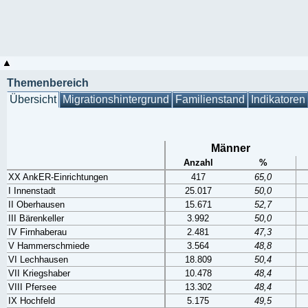
Themenbereich
Übersicht
Migrationshintergrund
Familienstand
Indikatoren
Männer
Anzahl
%
XX AnkER-Einrichtungen
417
65,0
I Innenstadt
25.017
50,0
II Oberhausen
15.671
52,7
III Bärenkeller
3.992
50,0
IV Firnhaberau
2.481
47,3
V Hammerschmiede
3.564
48,8
VI Lechhausen
18.809
50,4
VII Kriegshaber
10.478
48,4
VIII Pfersee
13.302
48,4
IX Hochfeld
5.175
49,5