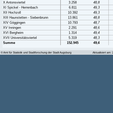
X Antonsviertel
3.258
48,8
XI Spickel - Herrenbach
6.811
49,3
XII Hochzoll
10.392
49,3
XIII Haunstetten - Siebenbrunn
13.861
48,8
XIV Göggingen
10.793
48,7
XV Inningen
2.291
48,6
XVI Bergheim
1.314
49,4
XVII Universitätsviertel
5.319
48,3
Summe
152.945
49,6
© Amt für Statistik und Stadtforschung der Stadt Augsburg
Aktualisiert am: 