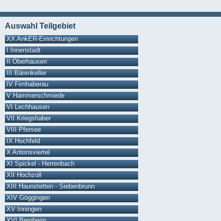
Auswahl Teilgebiet
XX AnkER-Einrichtungen
I Innenstadt
II Oberhausen
III Bärenkeller
IV Firnhaberau
V Hammerschmiede
VI Lechhausen
VII Kriegshaber
VIII Pfersee
IX Hochfeld
X Antonsviertel
XI Spickel - Herrenbach
XII Hochzoll
XIII Haunstetten - Siebenbrunn
XIV Göggingen
XV Inningen
XVI Bergheim