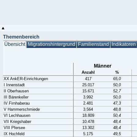
Themenbereich
Übersicht
Migrationshintergrund
Familienstand
Indikatoren
Männer
Anzahl
%
XX AnkER-Einrichtungen
417
65,0
I Innenstadt
25.017
50,0
II Oberhausen
15.671
52,7
III Bärenkeller
3.992
50,0
IV Firnhaberau
2.481
47,3
V Hammerschmiede
3.564
48,8
VI Lechhausen
18.809
50,4
VII Kriegshaber
10.478
48,4
VIII Pfersee
13.302
48,4
IX Hochfeld
5.175
49,5