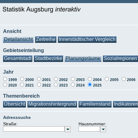
Ansicht
Detailansicht
Zeitreihe
Innerstädtischer Vergleich
Gebietseinteilung
Gesamtstadt
Stadtbezirke
Planungsräume
Sozialregionen
Jahr
1999
2000
2001
2002
2003
2004
2005
2006
2020
2021
2022
2023
2024
2025
Themenbereich
Übersicht
Migrationshintergrund
Familienstand
Indikatore
Adresssuche
Straße:
Hausnummer: