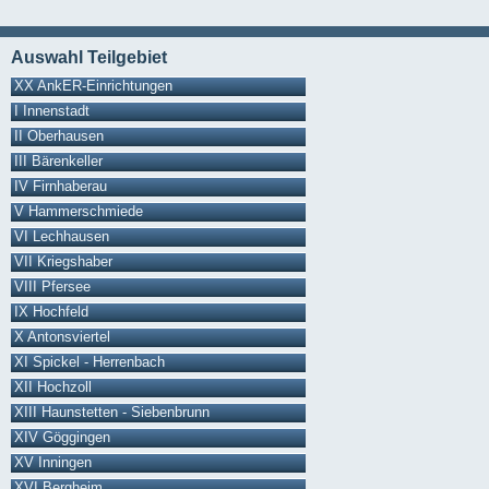
Auswahl Teilgebiet
XX AnkER-Einrichtungen
I Innenstadt
II Oberhausen
III Bärenkeller
IV Firnhaberau
V Hammerschmiede
VI Lechhausen
VII Kriegshaber
VIII Pfersee
IX Hochfeld
X Antonsviertel
XI Spickel - Herrenbach
XII Hochzoll
XIII Haunstetten - Siebenbrunn
XIV Göggingen
XV Inningen
XVI Bergheim