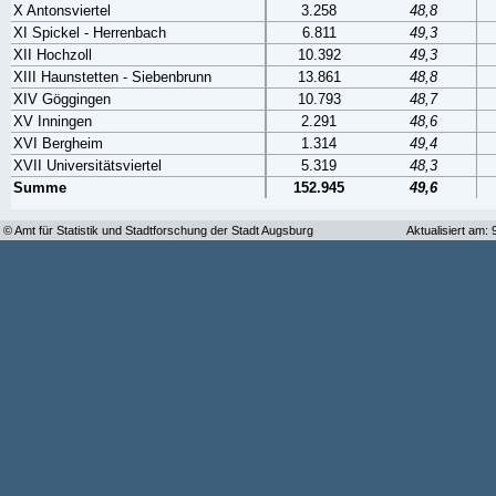
X Antonsviertel
3.258
48,8
XI Spickel - Herrenbach
6.811
49,3
XII Hochzoll
10.392
49,3
XIII Haunstetten - Siebenbrunn
13.861
48,8
XIV Göggingen
10.793
48,7
XV Inningen
2.291
48,6
XVI Bergheim
1.314
49,4
XVII Universitätsviertel
5.319
48,3
Summe
152.945
49,6
© Amt für Statistik und Stadtforschung der Stadt Augsburg
Aktualisiert am: 