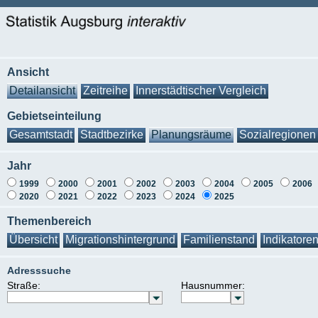
Ansicht
Detailansicht
Zeitreihe
Innerstädtischer Vergleich
Gebietseinteilung
Gesamtstadt
Stadtbezirke
Planungsräume
Sozialregionen
Jahr
1999
2000
2001
2002
2003
2004
2005
2006
2020
2021
2022
2023
2024
2025
Themenbereich
Übersicht
Migrationshintergrund
Familienstand
Indikatore
Adresssuche
Straße:
Hausnummer: