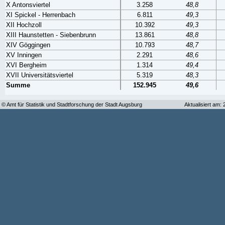
X Antonsviertel
3.258
48,8
XI Spickel - Herrenbach
6.811
49,3
XII Hochzoll
10.392
49,3
XIII Haunstetten - Siebenbrunn
13.861
48,8
XIV Göggingen
10.793
48,7
XV Inningen
2.291
48,6
XVI Bergheim
1.314
49,4
XVII Universitätsviertel
5.319
48,3
Summe
152.945
49,6
© Amt für Statistik und Stadtforschung der Stadt Augsburg
Aktualisiert am: 