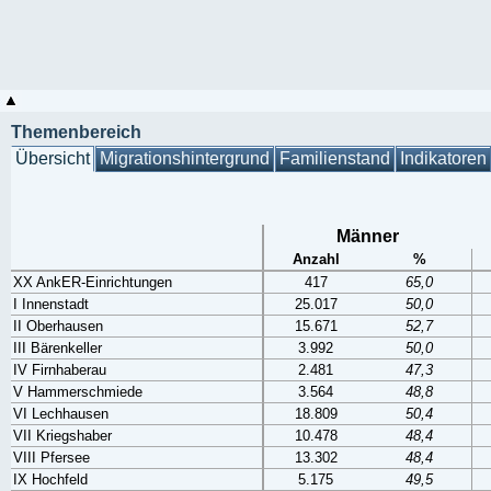
Themenbereich
Übersicht
Migrationshintergrund
Familienstand
Indikatoren
Männer
Anzahl
%
XX AnkER-Einrichtungen
417
65,0
I Innenstadt
25.017
50,0
II Oberhausen
15.671
52,7
III Bärenkeller
3.992
50,0
IV Firnhaberau
2.481
47,3
V Hammerschmiede
3.564
48,8
VI Lechhausen
18.809
50,4
VII Kriegshaber
10.478
48,4
VIII Pfersee
13.302
48,4
IX Hochfeld
5.175
49,5