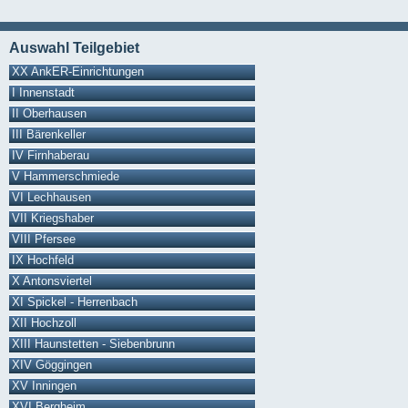
Auswahl Teilgebiet
XX AnkER-Einrichtungen
I Innenstadt
II Oberhausen
III Bärenkeller
IV Firnhaberau
V Hammerschmiede
VI Lechhausen
VII Kriegshaber
VIII Pfersee
IX Hochfeld
X Antonsviertel
XI Spickel - Herrenbach
XII Hochzoll
XIII Haunstetten - Siebenbrunn
XIV Göggingen
XV Inningen
XVI Bergheim