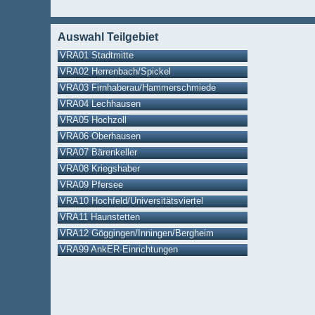
Auswahl Teilgebiet
VRA01 Stadtmitte
VRA02 Herrenbach/Spickel
VRA03 Firnhaberau/Hammerschmiede
VRA04 Lechhausen
VRA05 Hochzoll
VRA06 Oberhausen
VRA07 Bärenkeller
VRA08 Kriegshaber
VRA09 Pfersee
VRA10 Hochfeld/Universitätsviertel
VRA11 Haunstetten
VRA12 Göggingen/Inningen/Bergheim
VRA99 AnkER-Einrichtungen