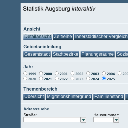
Ansicht
Detailansicht
Zeitreihe
Innerstädtischer Vergleich
Gebietseinteilung
Gesamtstadt
Stadtbezirke
Planungsräume
Sozia
Jahr
1999
2000
2001
2002
2003
2004
20
2020
2021
2022
2023
2024
2025
Themenbereich
Übersicht
Migrationshintergrund
Familienstand
Adresssuche
Straße:
Hausnummer: