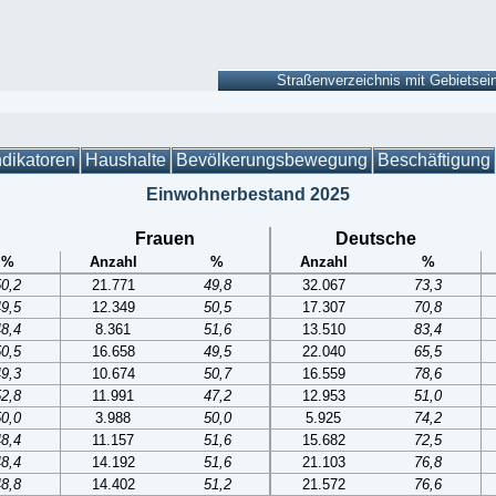
ndikatoren
Haushalte
Bevölkerungsbewegung
Beschäftigung
Einwohnerbestand 2025
Frauen
Deutsche
%
Anzahl
%
Anzahl
%
50,2
21.771
49,8
32.067
73,3
49,5
12.349
50,5
17.307
70,8
48,4
8.361
51,6
13.510
83,4
50,5
16.658
49,5
22.040
65,5
49,3
10.674
50,7
16.559
78,6
52,8
11.991
47,2
12.953
51,0
50,0
3.988
50,0
5.925
74,2
48,4
11.157
51,6
15.682
72,5
48,4
14.192
51,6
21.103
76,8
48,8
14.402
51,2
21.572
76,6