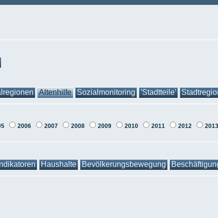
lregionen
Altenhilfe
Sozialmonitoring
'Stadtteile'
Stadtregi
05
2006
2007
2008
2009
2010
2011
2012
201
Indikatoren
Haushalte
Bevölkerungsbewegung
Beschäftigun