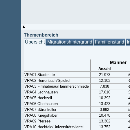
Themenbereich
Übersicht
Migrationshintergrund
Familienstand
I
Männer
Anzahl
VRA01 Stadtmitte
21.973
VRA02 Herrenbach/Spickel
12.103
VRA03 Firnhaberau/Hammerschmiede
7.838
VRA04 Lechhausen
17.016
VRA05 Hochzoll
10.392
VRA06 Oberhausen
13.423
VRA07 Bärenkeller
3.992
VRA08 Kriegshaber
10.478
VRA09 Pfersee
13.302
VRA10 Hochfeld/Universitätsviertel
13.752