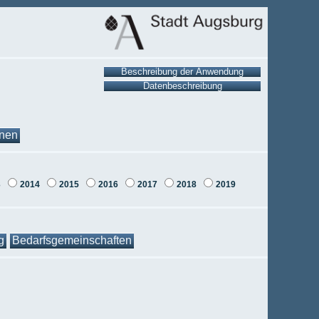
onen
3
2014
2015
2016
2017
2018
2019
g
Bedarfsgemeinschaften