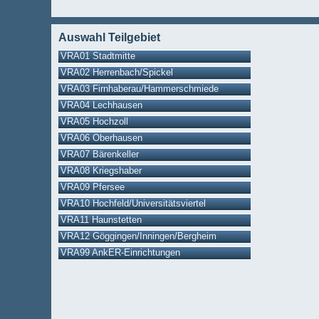
Auswahl Teilgebiet
VRA01 Stadtmitte
VRA02 Herrenbach/Spickel
VRA03 Firnhaberau/Hammerschmiede
VRA04 Lechhausen
VRA05 Hochzoll
VRA06 Oberhausen
VRA07 Bärenkeller
VRA08 Kriegshaber
VRA09 Pfersee
VRA10 Hochfeld/Universitätsviertel
VRA11 Haunstetten
VRA12 Göggingen/Inningen/Bergheim
VRA99 AnkER-Einrichtungen