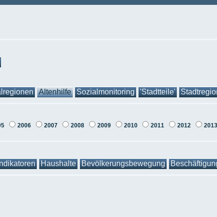
lregionen
Altenhilfe
Sozialmonitoring
'Stadtteile'
Stadtregi
05
2006
2007
2008
2009
2010
2011
2012
201
Indikatoren
Haushalte
Bevölkerungsbewegung
Beschäftigun