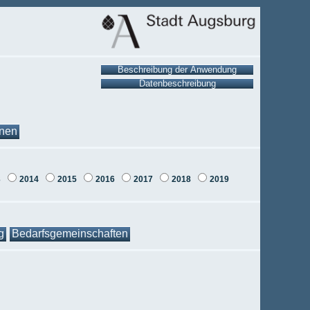
onen
3
2014
2015
2016
2017
2018
2019
g
Bedarfsgemeinschaften