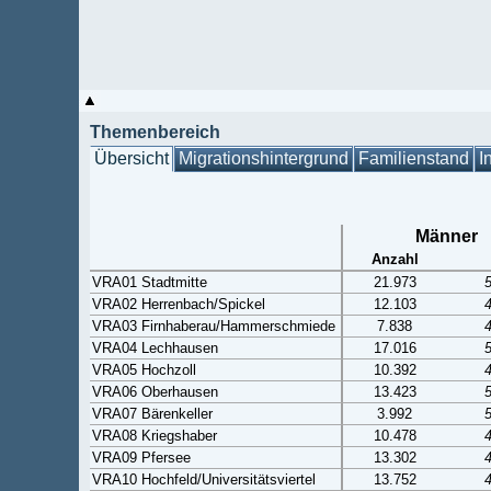
Themenbereich
Übersicht
Migrationshintergrund
Familienstand
I
Männer
Anzahl
VRA01 Stadtmitte
21.973
VRA02 Herrenbach/Spickel
12.103
VRA03 Firnhaberau/Hammerschmiede
7.838
VRA04 Lechhausen
17.016
VRA05 Hochzoll
10.392
VRA06 Oberhausen
13.423
VRA07 Bärenkeller
3.992
VRA08 Kriegshaber
10.478
VRA09 Pfersee
13.302
VRA10 Hochfeld/Universitätsviertel
13.752