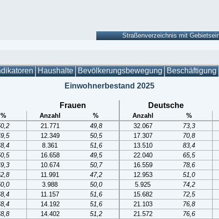
ndikatoren
Haushalte
Bevölkerungsbewegung
Beschäftigung
Einwohnerbestand 2025
Frauen
Deutsche
%
Anzahl
%
Anzahl
%
50,2
21.771
49,8
32.067
73,3
49,5
12.349
50,5
17.307
70,8
48,4
8.361
51,6
13.510
83,4
50,5
16.658
49,5
22.040
65,5
49,3
10.674
50,7
16.559
78,6
52,8
11.991
47,2
12.953
51,0
50,0
3.988
50,0
5.925
74,2
48,4
11.157
51,6
15.682
72,5
48,4
14.192
51,6
21.103
76,8
48,8
14.402
51,2
21.572
76,6