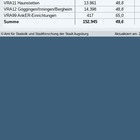
VRA11 Haunstetten
13.861
48,8
VRA12 Göggingen/Inningen/Bergheim
14.398
48,8
VRA99 AnkER-Einrichtungen
417
65,0
Summe
152.945
49,6
© Amt für Statistik und Stadtforschung der Stadt Augsburg
Aktualisiert am: 