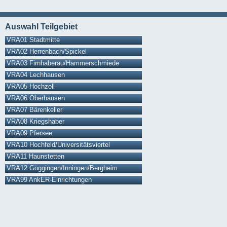
Auswahl Teilgebiet
VRA01 Stadtmitte
VRA02 Herrenbach/Spickel
VRA03 Firnhaberau/Hammerschmiede
VRA04 Lechhausen
VRA05 Hochzoll
VRA06 Oberhausen
VRA07 Bärenkeller
VRA08 Kriegshaber
VRA09 Pfersee
VRA10 Hochfeld/Universitätsviertel
VRA11 Haunstetten
VRA12 Göggingen/Inningen/Bergheim
VRA99 AnkER-Einrichtungen