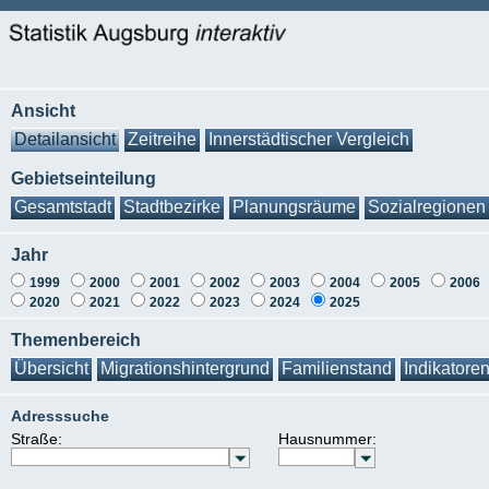
Ansicht
Detailansicht
Zeitreihe
Innerstädtischer Vergleich
Gebietseinteilung
Gesamtstadt
Stadtbezirke
Planungsräume
Sozialregionen
Jahr
1999
2000
2001
2002
2003
2004
2005
2006
2020
2021
2022
2023
2024
2025
Themenbereich
Übersicht
Migrationshintergrund
Familienstand
Indikatore
Adresssuche
Straße:
Hausnummer: