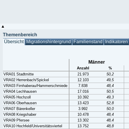
Themenbereich
Übersicht
Migrationshintergrund
Familienstand
Indikatoren
Männer
Anzahl
%
VRA01 Stadtmitte
21.973
50,2
VRA02 Herrenbach/Spickel
12.103
49,5
VRA03 Firnhaberau/Hammerschmiede
7.838
48,4
VRA04 Lechhausen
17.016
50,5
VRA05 Hochzoll
10.392
49,3
VRA06 Oberhausen
13.423
52,8
VRA07 Bärenkeller
3.992
50,0
VRA08 Kriegshaber
10.478
48,4
VRA09 Pfersee
13.302
48,4
VRA10 Hochfeld/Universitätsviertel
13.752
48,8