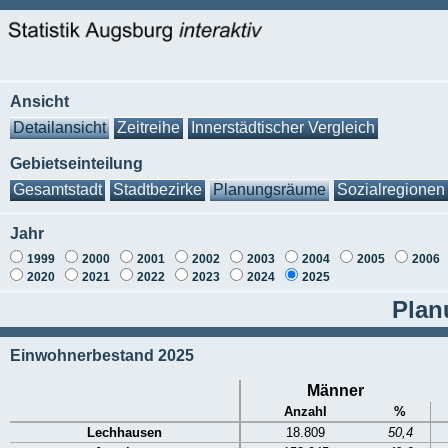
Ansicht
Detailansicht
Zeitreihe
Innerstädtischer Vergleich
Gebietseinteilung
Gesamtstadt
Stadtbezirke
Planungsräume
Sozialregionen
Jahr
1999
2000
2001
2002
2003
2004
2005
2006
2020
2021
2022
2023
2024
2025
Plan
Einwohnerbestand 2025
Männer
Anzahl
%
Lechhausen
18.809
50,4