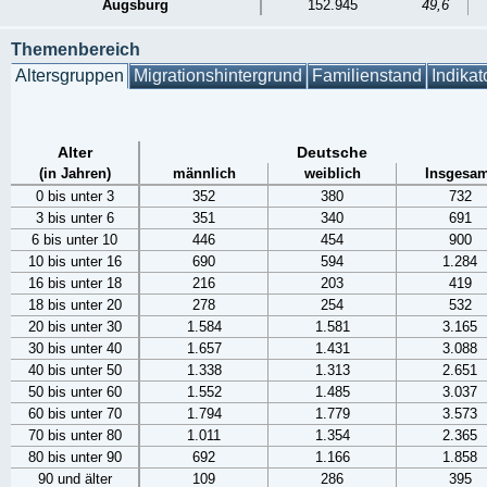
Augsburg
152.945
49,6
Themenbereich
Altersgruppen
Migrationshintergrund
Familienstand
Indikat
Alter
Deutsche
(in Jahren)
männlich
weiblich
Insgesam
0 bis unter 3
352
380
732
3 bis unter 6
351
340
691
6 bis unter 10
446
454
900
10 bis unter 16
690
594
1.284
16 bis unter 18
216
203
419
18 bis unter 20
278
254
532
20 bis unter 30
1.584
1.581
3.165
30 bis unter 40
1.657
1.431
3.088
40 bis unter 50
1.338
1.313
2.651
50 bis unter 60
1.552
1.485
3.037
60 bis unter 70
1.794
1.779
3.573
70 bis unter 80
1.011
1.354
2.365
80 bis unter 90
692
1.166
1.858
90 und älter
109
286
395